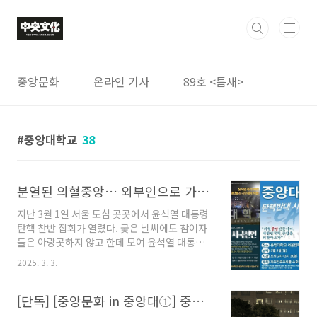
본문 바로가기
중앙문화
온라인 기사
89호 <틈새>
중앙대학교
38
분열된 의혈중앙… 외부인으로 가득찬 ‘탄핵반대 시국선언’
지난 3월 1일 서울 도심 곳곳에서 윤석열 대통령
탄핵 찬반 집회가 열렸다. 궂은 날씨에도 참여자
들은 아랑곳하지 않고 한데 모여 윤석열 대통령
의 탄핵에 대해 자신의 의사를 내비쳤다. 대통령
2025. 3. 3.
의 탄핵을 두고 민중은 이른바 '탄핵 찬성(이하 탄
찬)’과 '탄핵 반대(이하 탄반)’의 두 진영으로 나
뉘었다. 대학교도 탄핵반대 시국선언을 시작했
[단독] [중앙문화 in 중앙대①] 중앙대 학생 시국선언문의 심장, 정현석·홍서희 학우를 만나다
다. 2월 10일 연세대를 시작으로 2월 17일 서울