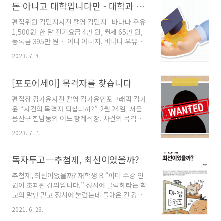
어렵다며 말이다. 다행히도 기우였던 것 같다.
돈 아니고 대학입니다만 - 대학과 등록금, 그 공론장을 열다
력직이 졸업생 신분을 대상으로 직원을 뽑는 이..
2022-2학기 대면 학사가 확정된 후로 축제를 비
편집위원 김민지사진 촬영 김민지 바나나 우유
롯한 대형 행사를 전면 재개하면서 학생 자치에
1,500원, 한 달 전기요금 4만 원, 월세 65만 원,
대한 관심이 되살아난 듯하다. 비대위 이후 등장
등록금 395만 원… 아니 아니지, 바나나 우유는
한 총학생회 선거운동본부 ‘그린’은 재선거 없이
200원이 올랐고, 공공요금은 평균 4천 원씩, 월
당선됐다. 마찬가지로 비대위 체제에서의 한 해
2023. 7. 9.
세는 5만원이, 그리고.. 그리고 등록금도? 어라,
를 보낸 인문대학과 출마자가 없어 11월 선거가
잠깐만 이러면 안되는데. 반대로 생각해 보자. 봉
무산됐던 경영경제대학도 재선거에 성공해 각각
사장학금 한 학기 30만 원, 2023년 최저시급
[포토에세이] 목격자를 찾습니다
‘더하다’와 ‘ON’이란 이름을 내걸었다. 단과대..
9,620원… 이건 오를 가망이 안보이네.. 내 주머
편집장 김가윤사진 촬영 김가윤인포그래픽 김가
니에 들어오는 돈은 점점 줄어드는데 내야 할 비
윤 “사건의 목격자 되십니까?” 2월 24일, 서울
용만 많아지면 대체 어쩌란 거야!? 지난해 말,
용산구 한남동의 어느 장례식장. 사건의 목격자
정부로부터 “등록금 인상 규제를 완화할 수 있
들이 모였다. 장례식장은 기묘했다. 가라앉은
다”는 이야기가 대두됐다. 실제로 교대를 중심으
2023. 7. 7.
분위기나 침통한 표정 대신 빨간 장미와 웃음소
로 전국 4년제 대학 17곳이 2023년 학부생 등록
리가 장내를 채웠다. 입구에는 근조 화환과 축하
금을 법정 상한선인 4%가량 인상했다. 등록금
화환이 나란히 서 있었다. 여성혐오가 낭자한 사
독자투고―추첨제, 최선이었을까?
인상 논의가 이..
회에 대한 고별과 그 사회에서 웃게 될 여성들을
추첨제, 최선이었을까? 재학생 B “이미 수강 인
향한 인사가 교차했다. 이날은 국제앰네스티 한
원이 초과된 강의입니다.” 정시에 클릭하라는 학
국지부와 중앙대학교 서울캠퍼스 제8대 성평등
교의 말만 믿고 정시에 눌렀는데 돌아온 건 강의
위원회(이하 성평위) ‘뿌리’가 공동 기획한 전시
를 들을 수 없다는 팝업창 뿐이었다. 수강신청을
‘사건의 (목격자)주인공을 찾습니다’가 열리는 날
2021. 6. 23.
다섯 번은 넘게 해봤건만 어째 평소보다 수강신
이었다. 2021년 10월 확대운영위원회(이하 확운