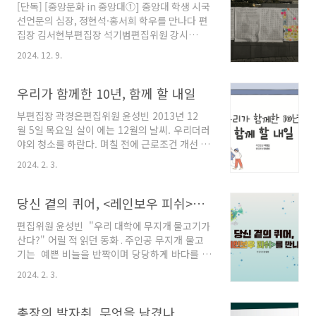
[단독] [중앙문화 in 중앙대①] 중앙대 학생 시국
대, 2월 18일 경북대, 2월 21일 고려대, 2월 24일
선언문의 심장, 정현석·홍서희 학우를 만나다 편
부산대 등 학생의 배움터인 대학교를 주축으로
집장 김서현부편집장 석기범편집위원 강시
집회가 여럿 개최됐다. 이 흐름을 타 중앙대 에브
현 12월 3일 오전 10시 23분, 윤석열 대통령이
리타임에는 시국선언 참여를 촉구하는 포스터가
2024. 12. 9.
선포한 비상계엄은 장장 6시간 만인 12월 4일 오
올라왔으며, 탄핵 반대 시국선언에 참여하자는
전 4시 30분에 해제되었다. 학교의 열기도 뜨거
게시물은 3월 3일 15시 기준 113개의 ‘좋아요'를
웠다. 중앙대학교 학생커뮤니티 ‘에브리타임’은
우리가 함께한 10년, 함께 할 내일
받을 정도로 관심이 집중됐다..
혼란스러운 정국을 논하는 공론장이 됐다. 교지
부편집장 곽경은편집위원 윤성빈 2013년 12
편집위원회 〈중앙문화〉는 중앙대학교 학생사
월 5일 목요일 살이 에는 12월의 날씨. 우리더러
회에서 목소리를 낸 이들을 찾았다. 익명의 탈에
야외 청소를 하란다. 며칠 전에 근로조건 개선 교
서 벗어나 자신의 이름을 걸고 가장 먼저 시국선
섭 때문에 학교와 면담을 했다. 용역회사에 우리
언문을 작성한 학생들이 있었으니, 바로 정현석
2024. 2. 3.
명단을 넘겼다고 하던데 설마.. 이게 이렇게 돌아
학우(전자전기공학부 21)와 홍서희 학우(독일어
올 줄이야. 용역회사는 이 날씨에 우리를 밖으로
문학과 19)다. 그들의 이야기를 함께 들으며 더
내모는 것으로 복수를 하는구나. 손이 다 튼
당신 곁의 퀴어, <레인보우 피쉬>를 만나다
나은 학생사회로 나아가 보자. Q. 12월 3일 ..
다. 교섭 좀 하자고 장소를 요청했더니 우리에게
편집위원 윤성빈 "우리 대학에 무지개 물고기가
시설이용권한이 없단다. 우리는 무슨 기계인
산다?" 어릴 적 읽던 동화 . 주인공 무지개 물고
가? 청소만 하는? 2013년 12월 13일 금요일 파
기는 예쁜 비늘을 반짝이며 당당하게 바다를 헤
업하는 중이다. 모두 밖으로 나왔다. 남편은 파업
엄칩니다. 바다는 무지개 물고기가 비늘을 반짝
하고 시위하면 나더러 경찰서에 가는 거 아니냐
2024. 2. 3.
이며 매력을 마음껏 뽐낼 수 있는 안전한 곳이
며 걱정했다. 사실 나도 걱정되고, 무섭다. 하지
죠. 그럼 시선을 옮겨, 중앙대학교가 바다라 가
만 혼자는 아니니까. 우리 권리는 우리가 찾아야
정해봅시다. 무지개 물고기에게 이곳은 안전할
총장의 발자취, 무엇을 남겼나
한다. 우리는 사람이니까. 올 겨울이 너무 춥..