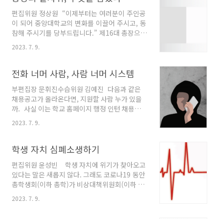
까요? 여기 우리 학교에 사는 무지개 물고기들
편집위원 정상원 “이제부터는 여러분이 주인공
이 있습니다. 봄과는 또다른 설렘을 가진, 겨울
이 되어 중앙대학교의 변화를 이끌어 주시고, 동
의 캠퍼스에서 청룡탕으로 다시 돌아온 레인보
참해 주시기를 당부드립니다.” 제16대 총장으로
우 피쉬의 이남기 씨와 권미강 씨를 소개합니
선임된 중앙대학교 박상규 총장이 취임사 말미에
다. - 자기소개 부탁드립니다.남기: 안녕하세요.
2023. 7. 9.
한 발언이다. 이날 취임식은 코로나19 확산 우려
이남기입니다. 오픈리게이이고, 레인보우피쉬의
에 따라 영상 송출로 대체된 전례 없는 자리였다.
대표입니다.미강: 저는 권미강입니다. 레인보우
박 총장은 취임식에서 “학령인구의 감소, 등록금
전화 너머 사람, 사람 너머 시스템
피쉬의 운영진 일원으로 활동하고 있어요. - 레인
동결로 악화된 재정, 학문의 융합화 등 수 없이 많
보우피쉬는 어떤 곳인..
부편집장 문휘진수습위원 김예진 다음과 같은
은 난제들이 놓여있다” 말했다. 박 총장은 중앙대
채용공고가 올라온다면, 지원할 사람 누가 있을
이사회 의결을 거쳐 지난 2020년 3월 2일 취임했
까. 사실 이는 학교 홈페이지 행정 인턴 채용공고
다. 기본 임기 2년을 마친 2021년 12월에는 중임
를 참고해 제작했다. 행정 인턴은 누구일까? 행
이 결정됐다. 이제 남은 임기는 약 8개월이다. 박
2023. 7. 9.
정 인턴은 중앙대학교 각 학과(부) 사무실이나 행
총장의 발언대로 지난 3년간 국내 대학은 대학경
정 부서에서 일하는 계약직 노동자다. 조교와 혼
영에 산적한 과제에 직면했다. 교육개혁은 시급
동하기 쉽지만, 엄연히 다르다. 대학원 신입생 및
학생 자치 심폐소생하기
한 국정과제로 지목됐고 최근 비..
재학생 신분인 조교와 달리, 행정 인턴은 졸업생
편집위원 윤성빈 학생 자치에 위기가 찾아오고
또는 졸업 예정자를 대상으로 모집한다. 급여와
있다는 말은 새롭지 않다. 그래도 코로나19 동안
근무 형태도 다르다. 조교는 장학금 형태로 등록
총학생회(이하 총학)가 비상대책위원회(이하 비
금을 고지 감면 받지만, 행정 인턴은 월급을 받는
대위) 체제로 전환되면서는 학생 자치가 진짜 끝
직장인이다. 행정 인턴은 9시부터 6시까지 풀타
2023. 7. 9.
났다는 이야기가 나돌았다. 한 번 비대위로 전환
임 근무를 하지만 조교는 정해진 출퇴근 시간 없
된 자치 단위체가 다시 본래 체제로 돌아가기는
이 주 25시간 반일제 근무를 한다. 학교에서 경