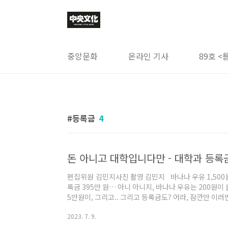
본문 바로가기
중앙문화
온라인 기사
89호 <
등록금
4
돈 아니고 대학입니다만 - 대학과 등록
편집위원 김민지사진 촬영 김민지 바나나 우유 1,500원, 
록금 395만 원… 아니 아니지, 바나나 우유는 200원이
5만원이, 그리고.. 그리고 등록금도? 어라, 잠깐만 이러
금 한 학기 30만 원, 2023년 최저시급 9,620원… 이
2023. 7. 9.
는 돈은 점점 줄어드는데 내야 할 비용만 많아지면 대체 
록금 인상 규제를 완화할 수 있다”는 이야기가 대두됐다