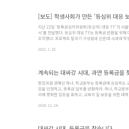
17곳이 2023년 학부생 등록금을 법정 상한선인 4%가량
지난 22일 ‘등록금심의위원회(등심위) 대응 TF’가 
서’를 전달했다. 등심위 대응 TF는 등록금 반환을 위해
조직했다. 프로젝트 탈곡기 구성원과 인문대·사과대 학생회
등록금과 20-2 등록금 환불에 대해 논의하고, 해당 
2021. 1. 25.
생회장에게 전달하는 것을 목표로 하고 있다. 대표로 
학과 3)과 표지훈 학생(정치국제학과 1)은 총학생회장
을 간략히 설명했다. 안성캠퍼스 총학생회장에게는 1월 
는 보고서에서 학교의 회계 자료를 토대..
계속되는 대싸강 시대, 과연 등록금을 
편집위원 권혜인 하나, 학교본부는 등록금에 상응하는 
임을 인정하고, 등록금 일부를 반환하라. 하나, 학교본
리에 명확한 입장을 표하고, 교육의 질 보장을 위한 대책 
생 대표자 성명문 ‘실종된 등록금을 찾습니다’ 중앙대 
2020. 12. 24.
본부에 대해 위와 같은 성명문을 발표했다. 는 지난 호의
사에서 등록금 반환 요구 과정 속 대학본부와 학생 간 
등록금 반환은 안된다는 태도를 취하던 본부가 1학기가 
정했다. 그러나 2학기에도 학생사회에서 ..
대싸강 시대, 등록금을 찾습니다