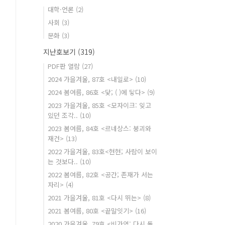
대학·언론
(2)
사회
(3)
문화
(3)
지난호보기
(319)
PDF판 열람
(27)
2024 가을겨울, 87호 <내일로>
(10)
2024 봄여름, 86호 <닻; ( )에 닿다>
(9)
2023 가을겨울, 85호 <모자이크: 잊고
있던 조각..
(10)
2023 봄여름, 84호 <르네상스: 붕괴와
재건>
(13)
2022 가을겨울, 83호<현현; 사람이 보이
는 것보다..
(10)
2022 봄여름, 82호 <공간; 존재가 서는
자리>
(4)
2021 가을겨울, 81호 <다시 뛰는>
(8)
2021 봄여름, 80호 <끝말잇기>
(16)
2020 가을겨울, 79호 <비가역: 다시 돌