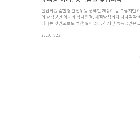
편집위원 김현경 편집위원 권혜인 개강이 늘 그렇지만 이
의 방식뿐만 아니라 학사일정, 채점방식까지 시시각각 
라가는 것만으로도 벅찬 일이었다. 하지만 등록금만은 
거세다. 코로나 19 확산세의 장기화로 많은 대학에서 
2020. 7. 23.
이다. 잠깐 화제에 올랐다가 식는 가벼운 논의가 아니
으로 모인 ‘등록금 반환 운동본부’에는 중앙대 서울캠 
25개의 단과대 총학생회, 3개의 청년단체 등이 모였다.
의 요구에 응하는 대학이 등장하기 시작했다. [1]6..