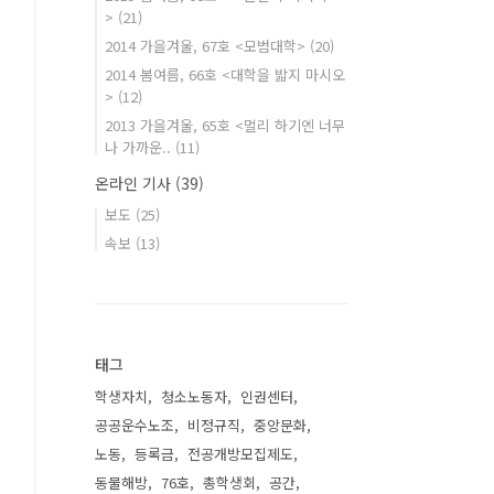
>
(21)
2014 가을겨울, 67호 <모범대학>
(20)
2014 봄여름, 66호 <대학을 밟지 마시오
>
(12)
2013 가을겨울, 65호 <멀리 하기엔 너무
나 가까운..
(11)
온라인 기사
(39)
보도
(25)
속보
(13)
태그
학생자치
청소노동자
인권센터
공공운수노조
비정규직
중앙문화
노동
등록금
전공개방모집제도
동물해방
76호
총학생회
공간