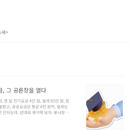
틈새>
금, 그 공론장을 열다
한 달 전기요금 4만 원, 월세 65만 원, 등
 올랐고, 공공요금은 평균 4천 원씩, 월세는
면 안되는데. 반대로 생각해 보자. 봉사장학
건 오를 가망이 안보이네.. 내 주머니에 들어오
어쩌란 거야!? 지난해 말, 정부로부터 “등
. 실제로 교대를 중심으로 전국 4년제 대학