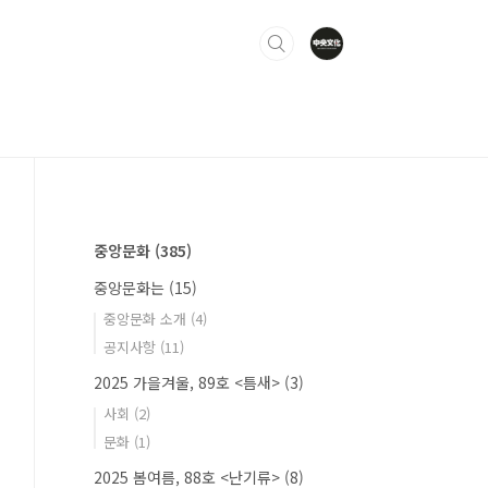
중앙문화
(385)
중앙문화는
(15)
중앙문화 소개
(4)
공지사항
(11)
2025 가을겨울, 89호 <틈새>
(3)
사회
(2)
문화
(1)
2025 봄여름, 88호 <난기류>
(8)