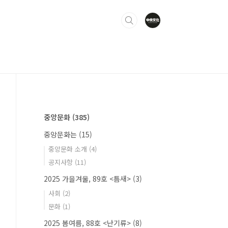
중앙문화
(385)
중앙문화는
(15)
중앙문화 소개
(4)
공지사항
(11)
2025 가을겨울, 89호 <틈새>
(3)
사회
(2)
문화
(1)
2025 봄여름, 88호 <난기류>
(8)