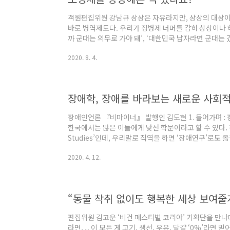
객원편집위원 강남규 상상은 자유라지만, 상상의 대상이 
바로 병역제도다. 우리가 징병제 너머를 감히 상상이나 해
까 군대는 의무로 가야 돼’, ‘대한민국 남자라면 군대는 
보에 대해 말할 자격이 없지’, ‘양심적 병역거부라니, 그럼
2020. 8. 4.
히 병역문제의 클리셰(cliche)라 할 만한 이 말들에는
하게 전제되어 있다. 이런 까닭에, 징병제를 건드려야 
다. 그러나 최근 분위기가 달라졌다. 공공연히 대권주
‘모병제’라는 금기어가 ..
장애학, 장애를 바라보는 새로운 사회적
장애인언론 『비마이너』 발행인 김도현 1. 들어가며 :
한국에서는 많은 이들에게 낯선 학문이라고 할 수 있다. 장애
Studies’인데, 우리말로 직역을 하면 ‘장애연구’로도 옮길 수
‘문화연구’로 옮겨지는 것처럼 말이다. 그런데 사실 ‘장애
2020. 4. 12.
학·심리학·사회복지학·특수교육학 등 장애학 말고도 이미
성의 장애 관련 학문들과 장애학 사이에 존재하는 기본적
터 장애학 서적이 조금씩 번역되어 출간이 이루어지고 있
온 사람들이 생겨..
“동물 착취 없이도 행복한 세상 보여줄
편집위원 김고운 ‘비건 페스티벌 코리아’ 기획단을 만나다
라면, ... 이 모든 게 고기, 생선, 우유, 달걀 ‘0%’라