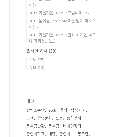
>
(21)
2014 가을겨울, 67호 <모범대학>
(20)
2014 봄여름, 66호 <대학을 밟지 마시오
>
(12)
2013 가을겨울, 65호 <멀리 하기엔 너무
나 가까운..
(11)
온라인 기사
(39)
보도
(25)
속보
(13)
태그
탄핵소추안
76호
특집
학생자치
공간
중앙문화
노동
총학생회
등록금반환
등록금
비대면강의
중앙대학교
대학
중앙대
노동조합