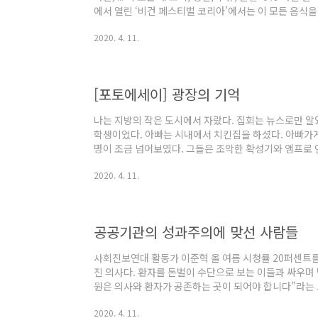
에서 열린 ‘비건 페스티벌 코리아’에서는 이 모든 음식을
스티벌은 지난 5월 열린 1회 행사에 이어 제2회 행사를
2020. 4. 11.
니라 버려지는 재료들에 디자인을 입힌 업사이클링 제품
험을 거치지 않은 화장품, 동물을 쓰지 않은 옷, 채식·
음악 공연과 요가 수업까지……. 한나절 동안 4천여 
다. 동물 성분이 빠졌다고..
[포토에세이] 광장의 기억
나는 지방의 작은 도시에서 자랐다. 집회는 뉴스로만 알았
학생이었다. 아빠는 시내에서 치킨집을 하셨다. 아빠가게
명이 조금 넘어보였다. 그들은 조악한 확성기와 앰프로 
었다. 초라하고 볼품없다고 생각했다. 나의 고향만큼이나.
2020. 4. 11.
다. 가끔 같이하기도 했다. 수가 많을 때도 있었지만, 그
다. 가끔 같이했지만, 그러지 않을 때가 더 많았다. 다
고 생각하지 않았다. 아무도 귀 기울여 듣지 않는 말을 
은 없다. 그들에게는 지켜야..
공공기관의 성과주의에 맞선 사람들
사회진보연대 활동가 이준혁 올 여름 시청률 20퍼센트를 
진 의사다. 환자를 돈벌이 수단으로 보는 이들과 싸우며 
원은 의사와 환자가 공존하는 곳이 되어야 합니다”라는 
었다. 1. 성과주의, 무엇이 문제인가? 드라마의 상황과 
2020. 4. 11.
롯한 국민 보험, 에너지, 교통 등의 공공기관을 돈벌이