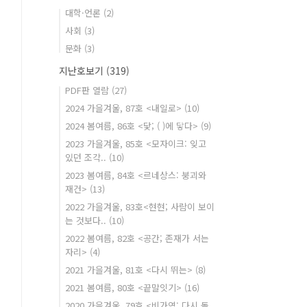
대학·언론
(2)
사회
(3)
문화
(3)
지난호보기
(319)
PDF판 열람
(27)
2024 가을겨울, 87호 <내일로>
(10)
2024 봄여름, 86호 <닻; ( )에 닿다>
(9)
2023 가을겨울, 85호 <모자이크: 잊고
있던 조각..
(10)
2023 봄여름, 84호 <르네상스: 붕괴와
재건>
(13)
2022 가을겨울, 83호<현현; 사람이 보이
는 것보다..
(10)
2022 봄여름, 82호 <공간; 존재가 서는
자리>
(4)
2021 가을겨울, 81호 <다시 뛰는>
(8)
2021 봄여름, 80호 <끝말잇기>
(16)
2020 가을겨울, 79호 <비가역: 다시 돌