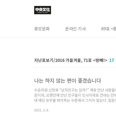
본문 바로가기
중앙문화
온라인 기사
89호 <
지난호보기/2016 가을겨울, 71호 <방빼!>
17
나는 하지 않는 편이 좋겠습니다
수습위원 신현욱 “남자친구는 있어?” 새로 만난 사람들
문이자, 오랜만에 만난 친구들이 인사치레로 건네는 안부
대 애인 유무를 파악하는 수준에서 그치지 않는다. 질문에
는 내가 남자친구가 없는 이유에 대해서 심각하게 고민‘
2021. 2. 6.
문제 상황에 있는 나를 구제해주 겠다는 굳은 결의를 내
히는 순간 상대방은 종종 "네가 너무 철벽이라서 그런 거 