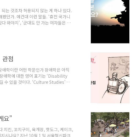
되는 것조차 허용되지 않는 게 하나 있다.
봤던가. 예컨대 이런 말들. ‘휴전 국가니
갔다 와야지’, ‘군대도 안 가는 여자들은 안
 군대 갔다 온 나는 양심이 없는 건가?’ 가
 ‘징병제 외의 것은 불가능하다’는 믿음이 강
한다고 주장하는 유력 정치인은 아무도 없었
자로 거론되는 남경필 경기도지사의 입에서
 관점
 장애학이란 어떤 학문인가 장애학은 아직
학에 대한 영어 표기는 ‘Disability
 있을 것이다. ‘Culture Studies’가
’에 대해 ‘연구’를 하는 학문은 의학·재활
 많이 존재를 한다. 그렇다면 이러한 기
인 차이점은 무엇일까? 2000년대 후반부
고, 또 외국에서 장애학을 공부하고 돌아
게요”
 치킨, 꼬치구이, 육개장, 핫도그, 케이크,
면 믿어지시나요? 지난 10월 1 일 서울혁신파크