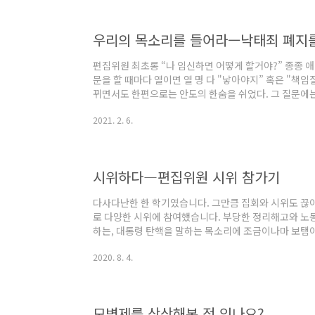
내려준다. 애초에 나는 처방이 필요한 환자의 상태도 아니
운 표정으로 "괜찮아. 곧 좋은..
우리의 목소리를 들어라ㅡ낙태죄 폐지를
편집위원 최초롱 “나 임신하면 어떻게 할거야?” 종종 애
문을 할 때마다 열이면 열 명 다 "낳아야지” 혹은 "책
뀌면서도 한편으로는 안도의 한숨을 쉬었다. 그 질문에는
문이다. “낳아야지" 라는 대답을 쉽게 하는 애인에게는 
2021. 2. 6.
나 큰지 모른다. 예정일이 많이 지나서도 생리를 하지 않
가임기를 체크하고 ‘피임을 제대로 하지 않았나?’ 라는
하면서 언제, 어디서부터 잘못되었는지 찾기 시작한다.
소에는 찾지도 않은 온갖 신들..
시위하다―편집위원 시위 참가기
다사다난한 한 학기였습니다. 그만큼 집회와 시위도 끊
로 다양한 시위에 참여했습니다. 부당한 정리해고와 노
하는, 대통령 탄핵을 말하는 목소리에 조금이나마 보탬
시위에 자주 참석하던 사람도 있었지만, 처음 시위에 참
2020. 8. 4.
섰다 돌아가는 길. 각자의 생각은 조금씩 달랐지만 모두
유했습니다. 편집위원들의 에세이로 그것들을 일부 전하고
강동용 지난 9월 경찰의 물대포에 맞아 쓰러진 백남기 
지나지 않아 결국 돌아가셨다는 속보가 포탈의 메인을 ..
모병제를 상상해본 적 있나요?