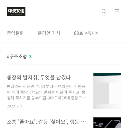
본문 바로가기
중앙문화
온라인 기사
89호 <틈새>
구조조정
3
총장의 발자취, 무엇을 남겼나
편집위원 정상원 “이제부터는 여러분이 주인공
이 되어 중앙대학교의 변화를 이끌어 주시고, 동
참해 주시기를 당부드립니다.” 제16대 총장으로
선임된 중앙대학교 박상규 총장이 취임사 말미에
2023. 7. 9.
한 발언이다. 이날 취임식은 코로나19 확산 우려
에 따라 영상 송출로 대체된 전례 없는 자리였다.
박 총장은 취임식에서 “학령인구의 감소, 등록금
소통 '좋아요', 갈등 '싫어요', 행동 '안 해요!'
동결로 악화된 재정, 학문의 융합화 등 수 없이 많