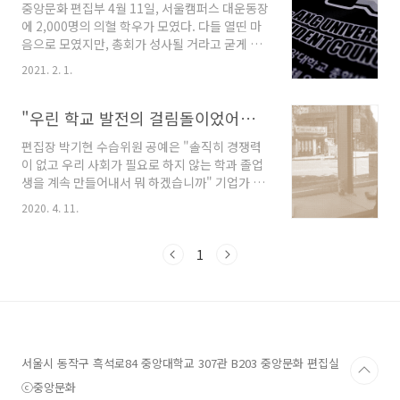
중앙문화 편집부 4월 11일, 서울캠퍼스 대운동장
은 난제들이 놓여있다” 말했다. 박 총장은 중앙대
에 2,000명의 의혈 학우가 모였다. 다들 열띤 마
이사회 의결을 거쳐 지난 2020년 3월 2일 취임했
음으로 모였지만, 총회가 성사될 거라고 굳게 믿
다. 기본 임기 2년을 마친 2021년 12월에는 중임
은 사람은 그리 많지 않았을 것이다. 그러나 보란
이 결정됐다. 이제 남은 임기는 약 8개월이다. 박
2021. 2. 1.
듯이 총회가 성사되자 대운동장에 모인 군중들은
총장의 발언대로 지난 3년간 국내 대학은 대학경
일제히 환호했다. 이윽고 교육여건 개선, 국가장
영에 산적한 과제에 직면했다. 교육개혁은 시급
학금 2유형 미지급 사태에 대한 해결 촉구, 구조
"우린 학교 발전의 걸림돌이었어요"- 비교민속학과 마지막 학생회장 이재진씨를 만나다
한 국정과제로 지목됐고 최근 비..
조정 마스터플랜을 공개할 것을 요구하는 학우들
편집장 박기현 수습위원 공예은 "솔직히 경쟁력
의 목소리가 대운동장을 가득 매웠다. 안건 발제
이 없고 우리 사회가 필요로 하지 않는 학과 졸업
후 투표가 진행되었고, 개표 결과 4개의 안건 모
생을 계속 만들어내서 뭐 하겠습니까" 기업가 출
두 압도적인 찬성률로 가결됐다. 총학생회는 가
신의 박용성 전 이사장이 월간지 인터뷰에서 한
결된 안건과 요구안을 본부에 전달했다. 7년 만에
2020. 4. 11.
말이다. 그는 6년 전 팔리지 않는 '상품' 비인기
성사된 학생총회는 이렇게 성공적으로 마무리된
학과를 없앴다. 그 상품은 어쩌면 지금의 학생들
것처럼 보였다. 달라진 것은 없다. 회칙상 학생총
에게는 생소하게 들릴 수도 있을 비교민속학과,
1
회는 ‘총학생회의 활동에 관한 최고 의결권’을..
아동 ·가족 ·청소년 복지 전공이다. 당시 학생들
은 일방적인 구조조정에 맞섰다. 그해에는 학생
2000명이 넘게 모인 학생총회가 성사되기도 했
다. 학생총회에는 비교민속학과를 지망하던 새내
기 이재진 씨도 있었다. 그는 학생총회도 대학본
부를 막을 수 없을 것 같아 무서웠다. 마지막 발악
서울시 동작구 흑석로84 중앙대학교 307관 B203 중앙문화 편집실
이 될 것만 같았다. 새내 기의 예상은 불행하게도
ⓒ중앙문화
들어맞았다. 대학본부는 2000 명 학생의 물음