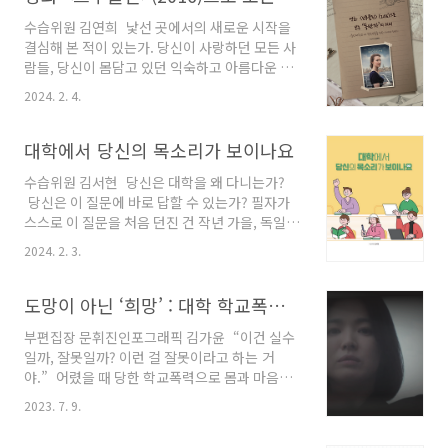
앙대학교의 학생 자치는 수많은 변화를 거쳐 성
수습위원 김연희 낯선 곳에서의 새로운 시작을
장해 왔고, 그 과정에서 학생들의 목소리를 담아
결심해 본 적이 있는가. 당신이 사랑하던 모든 사
내기 위해 부단히 노력해 왔다. 캠퍼스 내 다양한
람들, 당신이 몸담고 있던 익숙하고 아름다운 도
이슈에 대응하고 학생들의 권익을 지키기 위한
시의 풍경들, 능숙한 말과 쌓아온 추억들을 모두
노력이 지속된 한 해였으며, 이를 통해 학생들의
2024. 2. 4.
남겨두고 생경한 어딘가에 떨어져 ‘이방인'으로
목소리는 더욱 강력해졌다. 그러나 발전만큼이나
살아간다는 것은 결코 쉬운 일이 아니다. 영화
개선이 필요한 부분 또한 드러났고, 여전히 우리
(2016)은 아일랜드의 작은 마을에서 나고 자란
대학에서 당신의 목소리가 보이나요
앞에 놓인 과제들은 무겁다. 이 글을 통해 지난 ..
주인공 에일리스가 뉴욕 브루클린으로 떠나며 겪
수습위원 김서현 당신은 대학을 왜 다니는가?
는 향수와 적응기를 담고 있다. 영화는 에일리스
당신은 이 질문에 바로 답할 수 있는가? 필자가
의 감정선을 따라가며 그녀가 타지에서 느끼는
스스로 이 질문을 처음 던진 건 작년 가을, 독일에
외로움과 방황, 부적응의 정서를 담백하게 담아
서 교환학생을 시작하면서부터이다. 코로나 학번
낸다. 주목해야 할 것은 그녀가 고향인 아일랜드
2024. 2. 3.
이었기에 첫 대면 대학 생활을 독일에서 맞이했
를 떠나기로 마음먹은 이유다. 에일리스는 마을
다. 기존에 하지 못했고 또 안 했던 새로운 경험들
에 딱 하나 있는 식료품점에서 파트타임 일을 하
과 다양한 나이, 성별, 전공, 출신의 친구들을 만
도망이 아닌 ‘희망’ : 대학 학교폭력의 민낯
며 근근이 살아간다. 마을이 워낙 폐쇄적이고 좁
나며 이 질문에 대한 답을 찾아갔다. 나의 목소리
은 탓일까. ..
부편집장 문휘진인포그래픽 김가윤 “이건 실수
를 내는 곳 ‘멘자(Mensa)’라고 불리는 독일의 학
일까, 잘못일까? 이런 걸 잘못이라고 하는 거
식당에서 밥을 먹다가 소책자 하나를 받았다. 당
야.” 어렸을 때 당한 학교폭력으로 몸과 마음에
시 국제 이슈였던 러시아-우크라이나 전쟁 관련
큰 상처를 입은 주인공 ‘동은’이 가해자 ‘연진’에
토론회에 오라는 홍보 책자였다. 그날 이후로도
2023. 7. 9.
게 복수하기 위해 살아가는 삶을 그린 드라마, ‘더
강연회, 토론회, 심지어는 ‘시위합니다’라는 제목
글로리’의 대사다. 최근 정순신 아들 사건과 함께
의 홍보물을 거의 매일 받았다. 그 당시 쟁점이 되