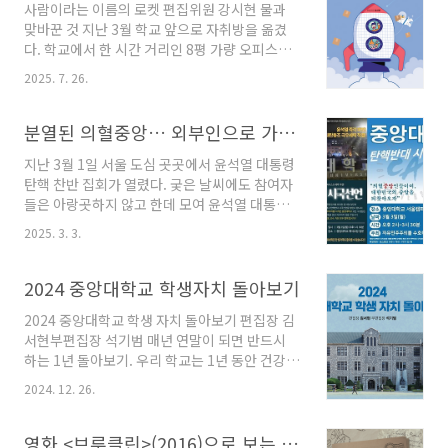
사람이라는 이름의 로켓 편집위원 강시현 물과
교양 액트(ACT)는 2026학년도 1학기부로 시행
맞바꾼 것 지난 3월 학교 앞으로 자취방을 옮겼
될 예정이다.2012학년도 입학생부터 적용된 한
다. 학교에서 한 시간 거리인 8평 가량 오피스텔
자 능력은 졸업 요건으로서 필요와 적합성에 대
에서 학교 중문의 다세대주택으로 이사오니 많은
한 의문이 도입 이후 계속됐다. 결국 22-2 졸업예
2025. 7. 26.
게 달라졌다. 일단 비슷한 값에 집이 절반으로 줄
정자부터 기존 ‘한자 3급(예체능 계열 4급 외 3
어 4평이 되었고, 연달아 언덕과 언덕을 오르고서
급)‘ 또는 ‘한자 교양 2과목 이수에서 ‘한자 4급’
도 계단을 타야했고, 당연했던 엘레베이터와 경
분열된 의혈중앙… 외부인으로 가득찬 ‘탄핵반대 시국선언’
또는 ‘한자 교양 1과목 이수’로 완화..
비실도 사라졌다. 내 생에 접하지 못했던 온갖 벌
지난 3월 1일 서울 도심 곳곳에서 윤석열 대통령
레가 방에 드나들었고, 심지어는 말벌이 환기시
탄핵 찬반 집회가 열렸다. 궂은 날씨에도 참여자
키는 찰나에 들어와서 경악했던 적도 있었다. 그
들은 아랑곳하지 않고 한데 모여 윤석열 대통령
말벌이 내 현관문 위에 집을 짓고 있었으니 더 말
의 탄핵에 대해 자신의 의사를 내비쳤다. 대통령
해봤자 입만 아픈 그런 집이 내 집이 된 것이다.
2025. 3. 3.
의 탄핵을 두고 민중은 이른바 '탄핵 찬성(이하 탄
그래도 언덕과 계단은 운동 삼아 오를 만했고, 줄
찬)’과 '탄핵 반대(이하 탄반)’의 두 진영으로 나
어든 집도 억지로 적응하니 괜찮았고, 엘리베이
뉘었다. 대학교도 탄핵반대 시국선언을 시작했
2024 중앙대학교 학생자치 돌아보기
터와 경비실도 그립긴 했지만 나름대로 적응됐
다. 2월 10일 연세대를 시작으로 2월 17일 서울
다. ..
2024 중앙대학교 학생 자치 돌아보기 편집장 김
대, 2월 18일 경북대, 2월 21일 고려대, 2월 24일
서현부편집장 석기범 매년 연말이 되면 반드시
부산대 등 학생의 배움터인 대학교를 주축으로
하는 1년 돌아보기. 우리 학교는 1년 동안 건강히
집회가 여럿 개최됐다. 이 흐름을 타 중앙대 에브
잘 돌아갔는가? 중앙대학교를 다니는 학생으로
리타임에는 시국선언 참여를 촉구하는 포스터가
2024. 12. 26.
서 우리의 목소리를 당당히 낼 수 있는 창구인 학
올라왔으며, 탄핵 반대 시국선언에 참여하자는
생 자치 사회를 돌아보자. 2024년 독자의 대학
게시물은 3월 3일 15시 기준 113개의 ‘좋아요'를
생활을 함께 돌아보는 것이 본고의 목적이다. 중
영화 <브루클린>(2016)으로 보는 ‘동반자’의 의미 -중앙대학교 내 유학생들을 위한 시네마 레터-
받을 정도로 관심이 집중됐다..