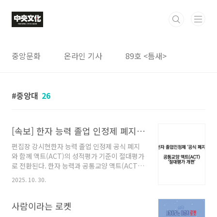
본문 바로가기
중앙문화
온라인 기사
89호 <틈새>
중앙대
26
[속보] 한자 능력 졸업 인정제 폐지 및 액트(ACT) 절대평가 개편
편집장 강시현한자 능력 졸업 인정제 공식 폐지
와 함께 액트(ACT)의 성적평가 기준이 절대평가
로 전환된다. 한자 능력과 공통교양 액트(ACT)
는 중앙대학교 졸업을 위한 필수 요건이었다. 한
2025. 10. 30.
자 능력은 졸업 인정제는 완전한 폐지 수순을 밟
고, 액트(ACT)는 기존 상대평가 방식에서 절대
평가로 개편된다. 졸업 인정제인 한자 능력은
사람이라는 로켓
2026년 8월 졸업자부터 적용될 예정이며, 공통