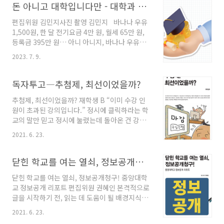
학교폭력 문제가 사회적으로 대두되고 있다. 이
돈 아니고 대학입니다만 - 대학과 등록금, 그 공론장을 열다
는 키워드를 주제로 이야기를 하고,..
에 대한 대책으로 최근 중앙대를 포함한 서울 주
편집위원 김민지사진 촬영 김민지 바나나 우유
요 대학에서는 학폭 이력을 반영하는 전형을 정
1,500원, 한 달 전기요금 4만 원, 월세 65만 원,
시까지 확대하기로 했다. 그럼 이미 대학에 입학
등록금 395만 원… 아니 아니지, 바나나 우유는
한 우리는 안전한 건가? 학교폭력에서 ‘학교’는
200원이 올랐고, 공공요금은 평균 4천 원씩, 월
대학교도 포함되지만, 많은 이들이 잊고 있다. 이
2023. 7. 9.
세는 5만원이, 그리고.. 그리고 등록금도? 어라,
는 언론에서 주로 초, 중, 고등학교 사건들만 다
잠깐만 이러면 안되는데. 반대로 생각해 보자. 봉
루는 영향도 있을 것이다. 우리 주변에도 피해자
사장학금 한 학기 30만 원, 2023년 최저시급
독자투고―추첨제, 최선이었을까?
가 존재할 수 있다는 사실을 인지하지 못하고 ..
9,620원… 이건 오를 가망이 안보이네.. 내 주머
추첨제, 최선이었을까? 재학생 B “이미 수강 인
니에 들어오는 돈은 점점 줄어드는데 내야 할 비
원이 초과된 강의입니다.” 정시에 클릭하라는 학
용만 많아지면 대체 어쩌란 거야!? 지난해 말,
교의 말만 믿고 정시에 눌렀는데 돌아온 건 강의
정부로부터 “등록금 인상 규제를 완화할 수 있
를 들을 수 없다는 팝업창 뿐이었다. 수강신청을
다”는 이야기가 대두됐다. 실제로 교대를 중심으
2021. 6. 23.
다섯 번은 넘게 해봤건만 어째 평소보다 수강신
로 전국 4년제 대학 17곳이 2023년 학부생 등록
청이 더 힘들게 느껴졌다. 기분 탓일까? 아니다.
금을 법정 상한선인 4%가량 인상했다. 등록금
이전보다 수강신청할 수 있는 최종 여석이 절반
닫힌 학교를 여는 열쇠, 정보공개청구!
인상 논의가 이..
으로 줄었다. 올해부터 도입된 ‘추첨제 시스템’ 때
닫힌 학교를 여는 열쇠, 정보공개청구! 중앙대학
문이다. 수강신청 당일 학교 커뮤니티는 추첨제
교 정보공개 리포트 편집위원 권혜인 본격적으로
로 뒤집어졌다. 역시나 논의의 중심은 추첨제다.
글을 시작하기 전, 읽는 데 도움이 될 배경지식을
아무래도 추첨제 회의론이 소수의견은 아닌 것
설명해 본다. 정보공개청구? ‘정보 공개 청구’(이
같다. 추첨제 시스템은 강의를 장바구니에 담은
2021. 6. 23.
하 정보공개청구)제도는 국민이 공공기관에 공개
학생 수가 여석을 초과할 때 여석의 50%만큼의