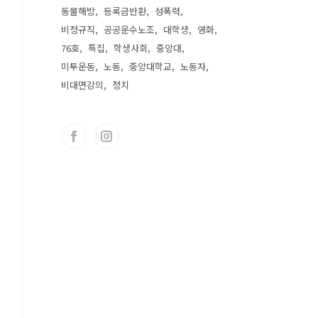
동물해방
등록금반환
성폭력
비정규직
공공운수노조
대학생
영화
76호
특집
학생사회
중앙대
미투운동
노동
중앙대학교
노동자
비대면강의
정치