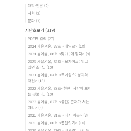
대학·언론
(2)
사회
(3)
문화
(3)
지난호보기
(319)
PDF판 열람
(27)
2024 가을겨울, 87호 <내일로>
(10)
2024 봄여름, 86호 <닻; ( )에 닿다>
(9)
2023 가을겨울, 85호 <모자이크: 잊고
있던 조각..
(10)
2023 봄여름, 84호 <르네상스: 붕괴와
재건>
(13)
2022 가을겨울, 83호<현현; 사람이 보이
는 것보다..
(10)
2022 봄여름, 82호 <공간; 존재가 서는
자리>
(4)
2021 가을겨울, 81호 <다시 뛰는>
(8)
2021 봄여름, 80호 <끝말잇기>
(16)
2020 가을겨울, 79호 <비가역: 다시 돌