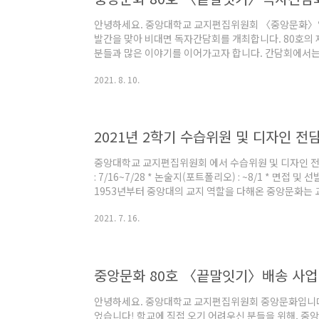
안녕하세요. 중앙대학교 교지편집위원회 〈중앙문화〉입
발간을 맞아 비대면 독자간담회를 개최합니다. 80호의
분들과 많은 이야기를 이어가고자 합니다. 간담회에서는 
고 몇 가지 이벤트도 열릴 예정입니다. 추첨을 통해 참석
2021. 8. 10.
은 관심 부탁드립니다.😊 ⌚️ 일시: 8월 21일 토요일 19
(ZOOM) 링크 본 행사를 진행하기 전 간담회 참석 여부
아래의 링크를 통해 설문에 참여해주시면 감사하겠습니
https://forms.gle/HQuuJKDoXruAvrhb7
중앙대학교 교지편집위원회 에서 수습위원 및 디자인 전담
: 7/16~7/28 * 논술지(포트폴리오) : ~8/1 * 면접 및
1953년부터 중앙대의 교지 역할을 다해온 중앙문화는 
다. 매학기 말에 긴 호흡의 기사들을 담은 책을 발간하고,
2021. 7. 16.
감시자, 그리고 기록자 중앙문화는 학교와 학생사회의 
세상을 바라보며 날선 문제의식과 공론장을 이어갑니다. 
는 반권위주의·성평등을 견지합니다. 학기마다 이를 숙
부 규약을 통해 ..
중앙문화 80호 〈끝말잇기〉배송 사업
안녕하세요. 중앙대학교 교지편집위원회 중앙문화입니다
었습니다! 학교에 직접 오기 어려우신 분들을 위해, 중