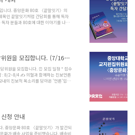
니다. 중앙문화 80호 〈끝말잇기〉의
 제목인 끝말잇기처럼 간담회를 통해 독자
독자 분들과 80호에 대한 이야기를 나누
자 분들께 드릴 깜짝 선물도 존재하니, 많
시~21시 💻 장소: 메일로 공지해드린 줌
를 포함한 몇 가지 질문을 드리고자 합니다.
다.
2021년 2학기 수습위원 및 디자인 전담위원을 모집합니다. (7/16~7/28)
위원을 모집합니다. ⏰ 모집 일정 * 접수
 선발 : 8/2~8/4 ✍️ 의혈과 함께하는 진보언론
교내의 진보적 목소리를 담아온 '언론'입니
 주요 사안에는 온라인 속보를 냅니다. ✒️
감시자이자 기록자입니다. 학생의 시선으로
⠀ 🙌 권위주의와 불평등을 넘어 중앙문화
지하고 검토하는 세미나를 열고 있으며, 내
 신청 안내
. 중앙문화 80호 〈끝말잇기〉가 발간되
앙문화가 배송 사업을 준비했습니다. 배송비