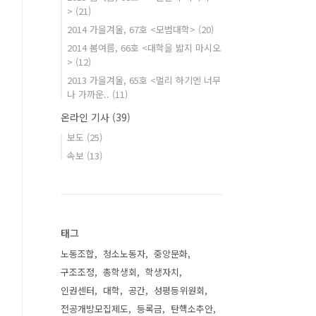
>
(21)
2014 가을겨울, 67호 <모범대학>
(20)
2014 봄여름, 66호 <대학을 밟지 마시오
>
(12)
2013 가을겨울, 65호 <멀리 하기엔 너무
나 가까운..
(11)
온라인 기사
(39)
보도
(25)
속보
(13)
태그
노동조합
청소노동자
중앙문화
구조조정
총학생회
학생자치
인권센터
대학
공간
성평등위원회
전공개방모집제도
등록금
탄핵소추안