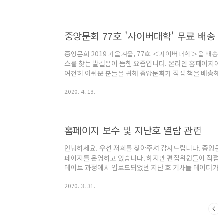
중앙문화 77호 '사이버대학' 무료 배송
중앙문화 2019 가을겨울, 77호 ＜사이버대학＞을 배송해 
스를 찾는 발걸음이 뜸한 요즘입니다. 온라인 홈페이지에
여전히 아쉬운 분들을 위해 중앙문화가 직접 책을 배송해
액 중앙문화가 부담합니다. 물론 중앙문화 77호는 서울
2020. 4. 13.
책을 받아 보길 원하신다면 캠퍼스를 들를 일이 있을 때 한
https://form.office.naver.com/form/respons
http://naver.me/xC8nTeYb
홈페이지 보수 및 지난호 열람 관련
안녕하세요. 우선 저희를 찾아주셔 감사드립니다. 중앙
페이지를 운영하고 있습니다. 하지만 편집위원들이 직접 
데이트 과정에서 업로드되었던 지난 호 기사들 데이터가 
도록 조치하고 이후 자료들을 복구할 계획입니다. 이용에
2020. 3. 31.
노력하겠습니다. 지난호 열람과 관련된 문의사항이 있다면 중앙
스타그램 메시지로 연락 주시기 바랍니다.