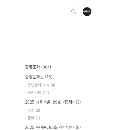
중앙문화
(385)
중앙문화는
(15)
중앙문화 소개
(4)
공지사항
(11)
2025 가을겨울, 89호 <틈새>
(3)
사회
(2)
문화
(1)
2025 봄여름, 88호 <난기류>
(8)