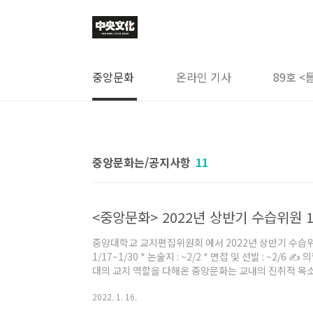
본문 바로가기
중앙문화
온라인 기사
89호 <
중앙문화는/공지사항
11
<중앙문화> 2022년 상반기 수습위원 1차 
중앙대학교 교지편집위원회 에서 2022년 상반기 수습위원
1/17~1/30 * 논술지 : ~2/2 * 면접 및 선발 : ~2/
대의 교지 역할을 다해온 중앙문화는 교내의 진취적 목소
호흡의 기사들을 담은 책을 발간하고, 주요 사안에는 온라
2022. 1. 16.
록자 중앙문화는 학교와 학생사회의 감시자이자 기록자
날선 문제의식과 공론장을 이어갑니다. 🙌 권위주의와