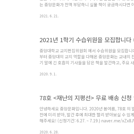
는 중앙문화가 전액 부담하니 실물 책이 궁금하시다면 아
http://naver.me/xkxCyzRl 중앙문화 2021 봄
2021. 6. 21.
요 중앙문화입니다. 80호의 실물책을 받아보고 싶으신 
했습니다. 배송비는 중앙문화가 전액 부담합니다. 많은 
form.office.naver.com 80호의 표지, 목차는
[특집]: 끝말잇기 총론 ― 끝말잇기는 이어져야 ..
2021년 1학기 수습위원을 모집합니다 (
중앙대학교 교지편집위원회 에서 수습위원을 모집합니다.
부터 중앙대의 교지 역할을 다해온 중앙문화는 교내의 진
기 말에 긴 호흡의 기사들을 담은 책을 발간하고, 주요 사
그리고 기록자 중앙문화는 학교와 학생사회의 감시자이
2020. 9. 1.
바라보며 날선 문제의식과 공론장을 이어갑니다. 🙌 
주의·성평등을 견지합니다. 학기마다 이를 숙지하고 검
통해 문제제기 절차를 보장하고 있습니다. 수습위원은 다
위주의, 반성폭력의 가치에 공감하시는 분 💡 2학기..
78호 <재난의 지평선> 무료 배송 신청
안녕하세요 중앙문화입니다. 2020년 봄여름, 78호 의
전에 미리 받아, 발간 후에 최대한 빨리 받아보실 수 있
해주세요! (신청기간: 6.27. ~ 7.19.) naver.me/xZx8
2020. 6. 28.