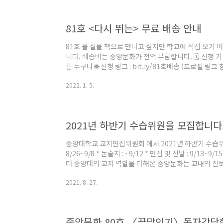
평등을 견지합니다. 학기마다 이를 숙지하고 검토하는 세
제 제기 절차를 보장하..
81호 <다시 뛰는> 무료 배송 안내
81호 을 실물 책으로 만나고 싶지만 학교에 직접 오기
니다. 배송비는 중앙문화가 전액 부담합니다. 🗓️ 신청 기간 : 
픈 누구나 🌐 신청 링크 : bit.ly/81호배송 (프로필 링
2022. 1. 5.
2021년 하반기 수습위원을 모집합니다. (
중앙대학교 교지편집위원회 에서 2021년 하반기 수습위원
8/26~9/8 * 논술지 : ~9/12 * 면접 및 선발 : 9/13
터 중앙대의 교지 역할을 다해온 중앙문화는 교내의 진보
말에 긴 호흡의 기사들을 담은 책을 발간하고, 주요 사안에
2021. 8. 27.
리고 기록자 중앙문화는 학교와 학생사회의 감시자이자 
라보며 날선 문제의식과 공론장을 이어갑니다. 🙌 권
의·성평등을 견지합니다. 학기마다 이를 숙지하고 검토하
해 문제 제기 절차..
중앙문화 80호 〈끝말잇기〉독자간담