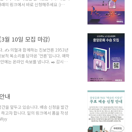
래의 링크에서 바로 신청해주세요 :)
·여름, 80호 〈끝말잇기〉 배송 신청 안녕하세
분들을 위해 중앙문화가 배송 사업을 준비
관심 부탁드립니다:)
 아래를 확인해주세요! 80호 〈끝말잇기〉 목차
3월 10일 모집 마감)
 ✍️ 의혈과 함께하는 진보언론 1953년
보적 목소리를 담아온 '언론'입니다. 매학
안에는 온라인 속보를 냅니다. ✒️ 감시자,
자 기록자입니다. 학생의 시선으로 세상을
권위주의와 불평등을 넘어 중앙문화는 반권위
토하는 세미나를 열고 있으며, 내부 규약을
음과 같은 분을 모시고자 합니다. 💡 반권
 안내
 발간을 앞두고 있습니다. 배송 신청을 발간
게 하고자 합니다. 밑의 링크에서 폼을 작성
JWyy