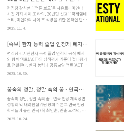
후보자와 선거운동본부 관계자, 학내 언론사 및
가동아리 ..
편집장 강시현 "‘언론 보도’를 사유로···미얀마
학생들이 참석했으며, 선거운동본부 ‘ca:ble’(이
사진 기자 사이 조 타익, 20년형 선고""국제앰네
하 선본)의 핵심 공약과 실현 가능성을 확인하기
스티, 미얀마의 사이 조 석방을 위한 온라인 탄원
위한 질의가 이어졌다. 공청회는 후보자 소견 발
캠페인 진행" 11월 2일은 유엔(UN)이 지정한
표를 시작으로 학내 언론사 질의, 사전 제출 질문,
2025. 11. 4.
‘국제 언론인 대상 범죄 불처벌 종식의 날
현장 질문 순으로 이어졌다. 이날 가장 많은 질의
(International Day to End Impunity for
가 집중된 공약은 ‘학점포기제 도입’이었다. 논의
Crimes against Journalists)’이다. 정의와 진
[속보] 한자 능력 졸업 인정제 폐지 및 액트(ACT) 절대평가 개편
는 △도입 취지 △..
실을 밝히려는 언론인들에게 가해지는 폭력과 인
편집장 강시현한자 능력 졸업 인정제 공식 폐지
권침해의 심각성을 알리고, 각국 정부와 사법기
와 함께 액트(ACT)의 성적평가 기준이 절대평가
관에 책임 있는 조치를 촉구하기 위한 취지로 지
로 전환된다. 한자 능력과 공통교양 액트(ACT)
정됐다. 올해 기념일을 맞이하며 국제앰네스티
는 중앙대학교 졸업을 위한 필수 요건이었다. 한
한국지부(이하 국제앰네스티)는 미얀마의 사진
2025. 10. 30.
자 능력은 졸업 인정제는 완전한 폐지 수순을 밟
기자 사이 조 타익Sai Zaw Thaike의 석방을 촉
고, 액트(ACT)는 기존 상대평가 방식에서 절대
구하는 온라인 탄원 캠페인을 진행한다. 2023년
평가로 개편된다. 졸업 인정제인 한자 능력은
꿈속의 정말, 정말 속의 꿈 - 연극전공 제작공연 <둥둥 낙랑둥> 성황리 막 내려
5월,..
2026년 8월 졸업자부터 적용될 예정이며, 공통
꿈속의 정말, 정말 속의 꿈 - 연극 전공 제작공연
교양 액트(ACT)는 2026학년도 1학기부로 시행
성황리 막 내려편집위원 장희수 본교 연극 전공
될 예정이다.2012학년도 입학생부터 적용된 한
학생들이 올린 연극 (작 최인훈, 연출 오경택, 학
자 능력은 졸업 요건으로서 필요와 적합성에 대
생연출 박소현)이 지난 10일부터 12일까지 대학
한 의문이 도입 이후 계속됐다. 결국 22-2 졸업예
2025. 10. 24.
로 공연예술원 Space 1959에서 총 4회에 걸쳐
정자부터 기존 ‘한자 3급(예체능 계열 4급 외 3
성황리에 막을 내렸다. 연극학과는 매 학기 두 차
급)‘ 또는 ‘한자 교양 2과목 이수에서 ‘한자 4급’