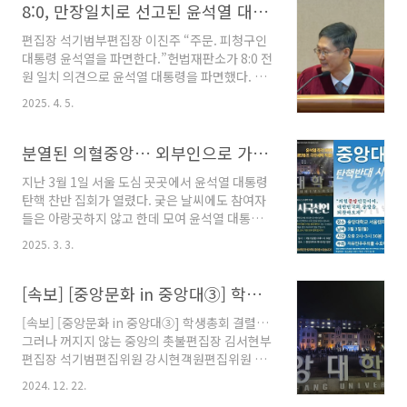
례의 공연제작실습과 여름•겨울 창작워크숍의
8:0, 만장일치로 선고된 윤석열 대통령 파면
또는 ‘한자 교양 1과목 이수’로 완화..
흐름으로 공연을 진행한다. 학생들은 직접 작품
편집장 석기범부편집장 이진주 “주문. 피청구인
을 선정하고 개발하며, 최종 공연작은 PT 발표와
대통령 윤석열을 파면한다.”헌법재판소가 8:0 전
내부 심사를 통해 확정된다. 이후 오디션을 거쳐
원 일치 의견으로 윤석열 대통령을 파면했다. 4월
배우를 선발하고, 연출•기획•조명•무대•의상 등
1일, 헌법재판소는 ‘윤석열 대통령 탄핵 심판’의
각 분야 스태프를 구성해 하나의 프로덕션 팀을
2025. 4. 5.
선고기일을 4월 4일 오전 11시로 결정했다. 양당
완성한다. 또한 종합 예술대학이라는 명성에 걸
은 탄핵 선고를 앞두고 첨예하게 대립했다. 지난
맞게 패션, 공간연출, 무용 등 타 전공과의 협업이
2일 국민의힘 윤상원 의원은 ‘탄핵 반대’ 탄원서
분열된 의혈중앙… 외부인으로 가득찬 ‘탄핵반대 시국선언’
활발하게 이루어진다. ..
180만 장을 헌법재판소에 제출했으며, 3일 제주
지난 3월 1일 서울 도심 곳곳에서 윤석열 대통령
를 방문한 민주당 지도부는 윤 대통령의 계엄에
탄핵 찬반 집회가 열렸다. 궂은 날씨에도 참여자
대한 엄중한 책임을 다시 한번 촉구했다.경찰은
들은 아랑곳하지 않고 한데 모여 윤석열 대통령
오늘 오전 0시부로 전국에 ‘갑호 비상’을 발령했
의 탄핵에 대해 자신의 의사를 내비쳤다. 대통령
고, 헌재·광화문·종로에 경찰력을 집중적으로 배
2025. 3. 3.
의 탄핵을 두고 민중은 이른바 '탄핵 찬성(이하 탄
치했다. 이어 오전 11시, 헌법재판관이 대심판정
찬)’과 '탄핵 반대(이하 탄반)’의 두 진영으로 나
에 입장했으며 이어 문형배 헌법재판소장 권한대
뉘었다. 대학교도 탄핵반대 시국선언을 시작했
[속보] [중앙문화 in 중앙대③] 학생총회 결렬…그러나 꺼지지 않는 중앙의 촛불
행이 윤석열 대통령 탄핵 심판에 대한 심..
다. 2월 10일 연세대를 시작으로 2월 17일 서울
[속보] [중앙문화 in 중앙대③] 학생총회 결렬…
대, 2월 18일 경북대, 2월 21일 고려대, 2월 24일
그러나 꺼지지 않는 중앙의 촛불편집장 김서현부
부산대 등 학생의 배움터인 대학교를 주축으로
편집장 석기범편집위원 강시현객원편집위원 문
집회가 여럿 개최됐다. 이 흐름을 타 중앙대 에브
민기*대학사회에 대해 더 알아보고 싶으신 독자
리타임에는 시국선언 참여를 촉구하는 포스터가
2024. 12. 22.
들은 중앙문화의 이전 보도를 참고하시기 바랍니
올라왔으며, 탄핵 반대 시국선언에 참여하자는