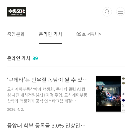
본문 바로가기
중앙문화
온라인 기사
89호 <틈새>
온라인 기사
39
‘쿠데타’는 만우절 농담이 될 수 있는가 … 도시계획부동산학과 학생회 게시물 ‘눈길’
도시계획부동산학과 학생회, 쿠데타 관련 AI 합
성 사진 게시전일(4/1) 자정 무렵, 도시계획부동
산학과 학생회가 공식 인스타그램 계정
(@cau.upre_official)에 만우절을 기념한 AI 합
2026. 4. 2.
성 이미지를 게시했다. 국회의사당을 배경으로
장갑차, 군복, ‘쿠데타’ 피켓이 등장하는 해당 사
진의 중앙에는 학생회 ****국장으로 추정되는 인
중앙대 학부 등록금 3.0% 인상안…총학생회 설문조사 진행
물이 군복을 입은 모습과 합성되어 있었다. 더해