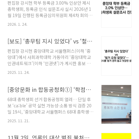
편집장 강시현 학부 등록금 3.00% 인상안 제시
“이제부터 내가 학생회장이다/-****국장
총학생회, 등록금 인식 설문조사 실시 2026년 1
@@@(이름)-“이라는 문구, 그리고 ‘쿠데타’라
월 19일 진행된 등록금심의위원회 제4차 회의에
는 제목의 음악이 함께 업로드됐다. 구체적으로
서 학교 본부가 학부 등록금 3.00% 인상(안)을
사진의 왼쪽에는 ‘쿠데타’라고 적힌 피켓과 태극
2026. 1. 24.
제시했다. 이는 2025학년도 4.95% 인상에 이은
기를 든 사람들이, 오른쪽에는 경례하는 군인들
등록금 인상으로, 해당 인상안이 적용될 경우, 등
과 경찰차가 배치되어 있다. 중앙의 인물은 군복
록금은 2년 연속 인상된다. 이에 중앙대학교 서울
[보도] ‘총무팀 지시 있었다’ vs ‘철거 요청 없었다’… 게시물 철거 경위 놓고 엇갈린 설명
차림에 확성기를 들고 무언가 외치는 듯한 모습..
캠퍼스 제68대 총학생회 ‘ca:ble’은 등록금 인상
편집장 강시현 중앙대학교 서울캠퍼스(이하 ‘중
과 관련한 구성원들의 의견을 수렴하기 위해 지
앙대’)에서 사회과학대학 가동아리 ‘중앙대학교
난 1월 20일부터 24일까지 익명 설문조사를 진
인권네트워크’(이하 ‘인권넷’)가 게시한 홍보 게
행했다. 해당 설문에는 총 2,001명의 학우가 참
시물이 무단 철거됐다는 문제가 제기됐다. 위 사
여했으며, 수집된 의견은 향후 등록금심의위원회
2025. 11. 24.
건을 두고, 학내 단체와 총무팀의 간에 사실관계
논의 과정에서 활용될 예정이다. 한편 2026학년
와 해석이 엇갈리고 있다. ‘인권넷’은 “허가 받은
도 등록금심의위원회는 현재까지 총 4차례 진행
게시물이 게시기간 중 무단 철거됐다”고 주장하
[중앙문화 in 합동공청회①] ‘학점포기제 도입 가능할까?’ 공청회서 심층 질의 이어져
됐으며, 지난해 2025학년..
는 반면, 총무팀은 “정상 게시물에 대한 철거 지
68대 총학생회 선거 합동공청회 열려… 단일 후
시가 없었다”며 업무 전달 과정의 착오 가능성을
보 ‘ca:ble’ 공약 실현 가능성·소통 방식 검증 20
제기했다. 중앙문화는 해당 사안의 사실관계 확
일 19시, ‘중앙대학교 서울캠퍼스 68대 총학생회
인을 위해 총무팀과 사회과학대학 가동아리 ‘중
선거 합동공청회’가 203관 207호 대강당에서 진
앙대학교 인권네트워크’(‘인권넷’)와 총무팀 양
2025. 11. 21.
행됐다. 이날 공청회는 ‘중앙대학교 서울캠퍼스
측을 대상으로 서면 인터뷰를 진행했다. 중앙대
68대 중앙선거관리위원회’ SNS 라이브(인스타
학교 인권네트워크 “승인받은 홍보물이 게시 기
그램 @cau.vote)를 통해서도 동시에 중계됐다.
11월 2일, 언론인 대상 범죄 불처벌 종식의 날 — 미얀마 기자 사이 조 타익의 구금
간 중 일괄 철거” 지난 11월 3일, 사회과학대학