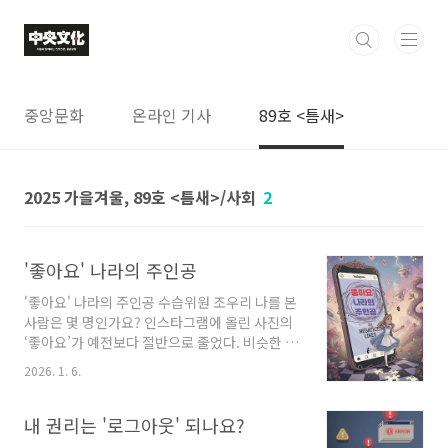
본문 바로가기
중앙문화
온라인 기사
89호 <틈새>
2025 가을겨울, 89호 <틈새>/사회
2
'좋아요' 나라의 주인공
'좋아요' 나라의 주인공 수습위원 조우리 나를 본
사람은 몇 명인가요? 인스타그램에 올린 사진의
‘좋아요’가 예전보다 절반으로 줄었다. 비슷한 장
소, 비슷한 각도, 똑같은 필터로 찍은 사진을 올렸
2026. 1. 6.
는데도 받은 ‘좋아요’ 숫자가 눈에 띄게 줄어들었
다. 사진 속의 나는 여전히 웃고 있었지만, 사진
속 내 자신을 바라보는 나는 알 수 없는 불안으로
내 권리는 '로그아웃' 되나요?
흔들렸다. 분명 하루를 잘 보냈는데, ‘좋아요’는