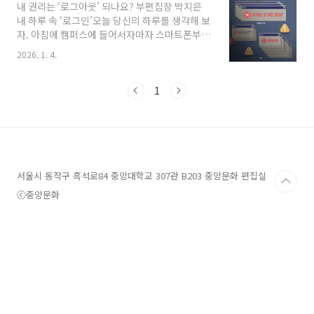
내 권리는 ‘로그아웃’ 되나요? 부편집장 박지은
그렇게 말하고 있지 않다. 근데 언제부터 이런 단
내 하루 속 ‘로그인’오늘 당신의 하루를 생각해 보
순한 숫자로 나 자신의 존재를 증명하게 되었을
자. 아침에 캠퍼스에 들어서자마자 스마트폰부터
까? 우리에게 SNS상의 좋아요는 단순한 클릭이
찾는다. 중앙더하기 앱을 켜고, 단톡방에서 점심
아니다. SNS 속 보이는 반응이 많으면 사회적으
2026. 1. 4.
약속을 잡고, 과제 파일은 클라우드에 올려 두고,
로 인정받은 것처럼 느껴지고, 남들보다 상대적
밤에는 도서관 좌석 앱을 새로 고친다. 스마트폰
으로 적은 숫자를 받게 되면 덜 중요한 사람인 것
은 더 이상 도구가 아니라 우리의 두 번째 뇌이자
1
처럼 느껴진다. 이처럼 SNS ..
동시에 작은 행정 기관이라고 할 수 있겠다. 성적,
일정, 계좌 인간관계가 그 작은 스마트폰 안에서
발급되고 인증되고 승인된다. 편리함은 이렇게
조용하면서도 또 완벽하게 우리의 일상을 관리한
다. 또 다른 상상을 해 보자. 만약 내 손안에 들린
두 번째 뇌, 즉 스마트폰의 유심 정보가 통째로 유
서울시 동작구 흑석로84 중앙대학교 307관 B203 중앙문화 편집실
출되었다면? 내 동선뿐 아니라 통화 기록, 결제
ⓒ중앙문화
정보가 낯선 누군가의 손에 넘..