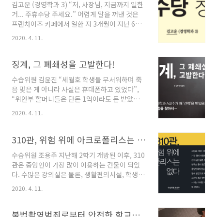
김고운 (경영학과 3) “저, 사장님, 지금까지 일한
열악했기 때문이다. 근로계약서, 주휴수당, 사대
거... 주휴수당 주세요.” 어렵게 말을 꺼낸 것은
보험 등을 보장해주는 사업장은 흔치 않았다. 어
프랜차이즈 카페에서 일한 지 3개월이 지난 6월
찌어찌 연락한 편의점 알바 면접에선 이런 소리
에서였다. 빠릿빠릿하지 못하다고 하루 만에 다
를 들었다. “우리는 무조건 한 달 월급 41만 원이
2020. 4. 11.
른 곳에서 잘린 후에 구한 아르바이트였기에, 나
에요. 6개월 이상 일할 사람만 필요해서 첫 주 시
를 자르지 않은 것만으로도 감사했던 처지였다.
급은 6개월 후에 지급할 거예요. 지각, 결근 절대
주휴수당에 대해선 쉽게 말을 꺼낼 수가 없었다.
징계, 그 폐쇄성을 고발한다!
안 돼요. 같이 일하는 고등학생 친구도 1년째 성
그 전까지 수많은 아르바이트를 해봤지만, 주휴
실하게 ..
수습위원 김윤진 “세월호 학생들 무서워하며 죽
수당을 준 곳은 한 곳뿐이었다. 임금이나 제대로
음 맞은 게 아니라 사실은 휴대폰하고 있었다”,
챙겨주면 다행이었지, 열아홉 살 때 처음 아르바
“위안부 할머니들은 단돈 1억이라도 돈 받았을
이트했던 프랜차이즈 빵집은 주휴수당은커녕 첫
거다”, “중국여자들이랑 사귀지 마라. 진짜 교육
3개월간은 수습 기간이라며 최저시급마저 제대
2020. 4. 11.
잘 받고 양반이고 지식인들은 전부 대만에 가 있
로 주지 않았다. 예전에 면접을 봤던 한 편의점은
다. 거기 있는 사람들은 다 이상하다고 했다”, “이
처음 온 아르바이트생은 일을 못해 오히려 가게
대학생들 본인들은 엄청 깨끗하고 먼지 하나 안
310관, 위험 위에 아크로폴리스는 없다
가 손해를 본다며, 일을 가르쳐주면서 임금을 주
나올 것처럼 구는데 적당히 하고 그만둘 때를 알
는 것..
수습위원 조용주 지난해 2학기 개방된 이후, 310
아야 한다”. 이 말들은 모두 중앙대학교 정치국제
관은 중앙인이 가장 많이 이용하는 건물이 되었
학과 A교수가 전공 수업 중에 한 발언으로, 지난
다. 수많은 강의실은 물론, 생활편의시설, 학생자
5월 11일 경향신문을 통해 공개되었다. 이후 학
치기구, 연구소 등이 입주한 탓이다. 310관은 중
내외로 논란이 커지자 학과장이었던 A교수는 학
2020. 4. 11.
앙인에게 단순한 ‘교육 공간’을 넘어 ‘생활 필수
과장직에서 자진 사퇴했다. A교수는 스스로 학부
공간’으로 자리매김하고 있다. 그러나 최근 연이
강의를 중단했지만 여전히 대학원 강단에는 오르
어 발생한 엘리베이터 사고는 이러한 310관의 의
불법촬영범죄로부터 안전한 학교를 위해
고 있다. 사과문을 작성했지만 정치국제학과 내