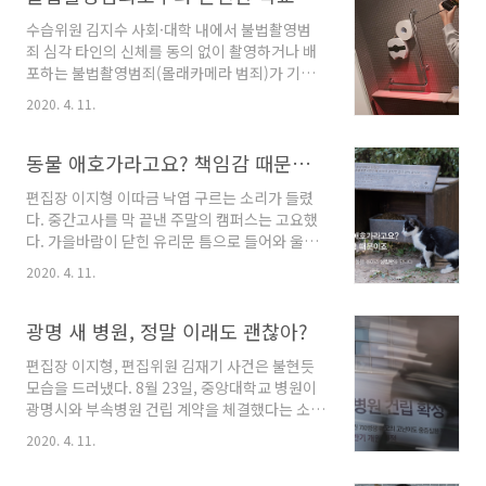
미를 퇴색시키는 듯 보인다. 이 사건들은 학내 언
부..
수습위원 김지수 사회·대학 내에서 불법촬영범
론의 보도를 통해 알려진 것이다. 이외에 310관
죄 심각 타인의 신체를 동의 없이 촬영하거나 배
종합상황실과 시설팀이 파악하지 못한 사고까지
포하는 불법촬영범죄(몰래카메라 범죄)가 기승
포함하면 더 많은 사고가 발생했을 것으로 추정
을 부리고 있다. 스마트폰의 등장 및 기술의 발전
된다. 310관에서만 이렇게 많은 사고가 발생하는
2020. 4. 11.
으로 불법촬영범죄는 갈수록 교묘해지고 있다.
이유는 무엇일까. 시설팀은 8월 31일, 9월 19일
현대인들은 사생활 침해와 디지털 성폭력이라는
사고의 원인에 대해 8호기와 11호기의 과부하 값
새로운 불안과 공포에 떨 수밖에 없게 되었다. 경
동물 애호가라고요? 책임감 때문이죠 - 고양이 돌봄 동아리 냥침반을 만나다
초과 설정 때문 이라고 설명한다...
찰청 자료에 따르면 불법촬영범죄(몰래카메라)
편집장 이지형 이따금 낙엽 구르는 소리가 들렸
는 2011년 1,523건에서 2016년 5,185건으로 3
다. 중간고사를 막 끝낸 주말의 캠퍼스는 고요했
배 이상 늘었다. 대학 내에서의 불법촬영범죄 역
다. 가을바람이 닫힌 유리문 틈으로 들어와 울었
시 심각한 문제다. 지난 10월 홍익대학교 서울캠
다. 부쩍 차가워진 날씨에 행인들은 팔짱을 끼고
퍼스에서는 여자 화장실에서 휴대폰을 이용해 불
2020. 4. 11.
좁은 보폭으로 걸었다. 해가 물들기 시작한 오후
법 촬영을 시도하던 남성 1명이 신고 되었고, 대
네 시 반, 오가는 이 없는 대학원 앞에 김산(심리
구에서는 대학 인근 상가 여자 화장실에서 볼펜
학과 2) 씨가 나타났다. 배낭에서 사료를 꺼내자
광명 새 병원, 정말 이래도 괜찮아?
형 불법 카메라가 발견되기도 하였다. 중앙대학
수풀 속에서 까만 고양이가 나타난다. 경계심 가
교도 예외는 아..
편집장 이지형, 편집위원 김재기 사건은 불현듯
득한 눈으로 그릇을 바라보던 녀석은 고양이용
모습을 드러냈다. 8월 23일, 중앙대학교 병원이
통조림을 뜯자 이내 코를 박고 먹기 시작했다.
광명시와 부속병원 건립 계약을 체결했다는 소식
“턱 아래 콧물이 맺혀 있네요. 구내염에 걸렸나
이 별안간 들려왔다. 2021년 3월까지 광명시에
봐요. 다음부터는 약을 같이 줘야겠어요.”김산 씨
2020. 4. 11.
약 700병상 규모의 부속병원을 건립한다는 내용
는 길고양이 돌봄 동아리 ‘냥침반’ 회원이다. 자신
이었다. 건립될 병원은 응급 의료 센터 및 31개
을 “친환경주의자이자 녹색당원”이라 소개한 그