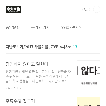
본문 바로가기
중앙문화
온라인 기사
89호 <틈새>
지난호보기/2017 가을겨울, 73호 <시차>
13
당연하지 않다고 말한다
편집위원 남재연 요즘 알바몬이나 알바천국을 자
주 뒤져본다. 아르바이트를 구하기 위해서다. 지
금도 학교 행정실에서 근로하고 있지만 아르바이
트 하나로 월세와 생활비를 충당하기엔 턱없이
2020. 4. 11.
부족하다. 이대론 부모님께 빚과 부담만 한가득
지울 거 같아 주말 아르바이트를 찾아보았다. 그
러나 쉽사리 아르바이트를 구할 수 없었다. 최저
주휴수당 청구기
시급도 최저시급이지만 대부분 근무환경이 너무