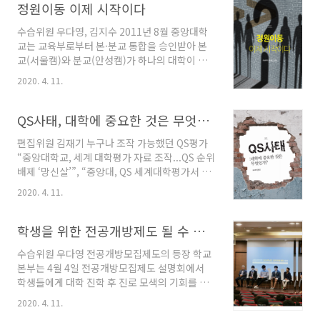
과목을 운영하는 대형 병원이다. 부지 면적만 약
정원이동 이제 시작이다
는, 학내에서 할 수 있는 활동을 찾다가 냥침반
2만 1천 제곱미터, 소요 예산은 약 3000억 원에
에..
수습위원 우다영, 김지수 2011년 8월 중앙대학
달할 것으로 추정된다. 여러모로 대규모의 사업
교는 교육부로부터 본·분교 통합을 승인받아 본
이지만, 계약 체결 소식은 외부 언론 보도를 통해
교(서울캠)와 분교(안성캠)가 하나의 대학이 되
처음 알려졌다. 학교가 광명시의 입찰 공고에 참
었다. 교육부는 서울캠퍼스의 교사확보율(학생
여하고 계약을 논의하는 동안, 그 내용은 소수에
2020. 4. 11.
수 대비 학교부지 비율)을 유지한다는 조건 하에
게만 공유된 채 진행되었다. 어떤 내용이기에 이
캠퍼스 통합을 승인했다. 이에 따라 대학본부는
렇게 조용히 진행될 수 있었을까. 대규모의 사업
캠퍼스 정원을 늘릴 시 증가한 인원에 상응하는
QS사태, 대학에 중요한 것은 무엇인가?
을 아무도 모르게 진행해도 될까? ‘병원’..
교지를 확보해야 했다. 당시 대학본부는 서울캠
편집위원 김재기 누구나 조작 가능했던 QS평가
중심의 대학발전 계획을 수립하고 있었다. 이를
“중앙대학교, 세계 대학평가 자료 조작...QS 순위
위해서는 서울 캠퍼스의 정원 증가가 필요했다.
배제 ‘망신살’”, “중앙대, QS 세계대학평가서 순
정원증가를 위한 교사확보에는 추가적 비용이 발
위 제외...자료 조작하다 ‘국제 망신’”. 지난 학기
생하기 때문에 현실적으로 정원증가는 어려웠다.
2020. 4. 11.
말 외부 언론과 학내 언론의 보도로 한 번쯤은 들
이 과정에서 중앙대학교는 정원증가를 위해 건축
어본 말이 QS사태일 것이다. 총장단은 QS사태에
면적 8,500 평방미터를 부풀려서 교육부에 보고
대해 평가 실무 담당자가 우리 대학의 순위 상승
학생을 위한 전공개방제도 될 수 있을까?
했다. 이 사실은 2016년 12월 교육부 감사에서
에 기여하려는 과욕과 오판으로 발생했다고 설명
드러났다. ..
수습위원 우다영 전공개방모집제도의 등장 학교
했다. QS는 영국의 대학평가기관으로 매년 평가
본부는 4월 4일 전공개방모집제도 설명회에서
를 실시하고 있다. 학교는 그간 QS평가의 순위를
학생들에게 대학 진학 후 진로 모색의 기회를 주
인용하며 학교 발전의 증거로 활용하곤 했다. QS
기 위해 전공개방모집제도를 시행할 것이라고 밝
대학평가는 6개 평가지표로 평가를 한다. 그중 중
2020. 4. 11.
혔다. 학교본부의 갑작스러운 전공개방모집제도
앙대에서 문제가 되었던 항목은 기업계 평판이라