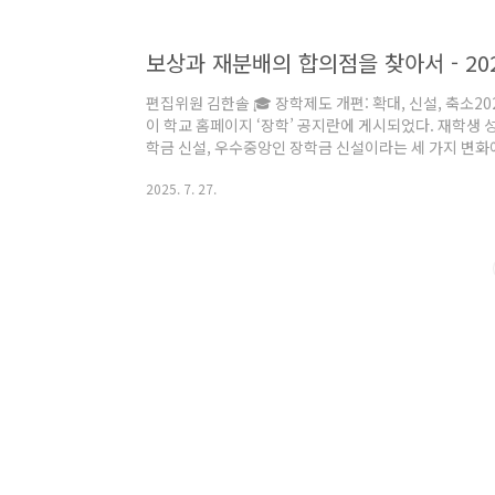
한다. 영원한 순간은 없듯, 이 시간도 머지않아 지나가
말이다. 중앙대학교에 온 많..
보상과 재분배의 합의점을 찾아서 - 20
편집위원 김한솔 🎓 장학제도 개편: 확대, 신설, 축소202
이 학교 홈페이지 ‘장학’ 공지란에 게시되었다. 재학생 
학금 신설, 우수중앙인 장학금 신설이라는 세 가지 변화에 
먼저 '재학생 성적장학금 확대' 소식이 발표됐다. 20
2025. 7. 27.
급액이 학부수석의 경우 30%에서 100%로, 학년수석은
서 35%로 인상되었다. 이후 2월 20일 ‘저소득층 학업
초과 및 전액장학금 수혜로 인해 국가장학금 수급이 거
정자를 대상으로 ..