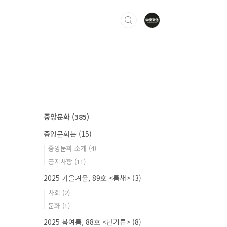
중앙문화
(385)
중앙문화는
(15)
중앙문화 소개
(4)
공지사항
(11)
2025 가을겨울, 89호 <틈새>
(3)
사회
(2)
문화
(1)
2025 봄여름, 88호 <난기류>
(8)