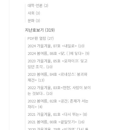
대학·언론
(2)
사회
(3)
문화
(3)
지난호보기
(319)
PDF판 열람
(27)
2024 가을겨울, 87호 <내일로>
(10)
2024 봄여름, 86호 <닻; ( )에 닿다>
(9)
2023 가을겨울, 85호 <모자이크: 잊고
있던 조각..
(10)
2023 봄여름, 84호 <르네상스: 붕괴와
재건>
(13)
2022 가을겨울, 83호<현현; 사람이 보이
는 것보다..
(10)
2022 봄여름, 82호 <공간; 존재가 서는
자리>
(4)
2021 가을겨울, 81호 <다시 뛰는>
(8)
2021 봄여름, 80호 <끝말잇기>
(16)
2020 가을겨울, 79호 <비가역: 다시 돌