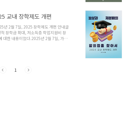
고 녹색 풍경이 펼쳐질 거란 상상을 하면서
25 교내 장학제도 개편
5년 2월 7일, 2025 장학제도 개편 안내글
성적 장학금 확대, 저소득층 학업지원비 장
대한 내용이었다.2025년 2월 7일, 가장
22학년도에 축소되었던 재학생 성적장학금 지
 17%에서 65%로, 학년우수는 15%에
지원비 장학금’ 신설 소식이 올라왔다. 횟수
절된 재학생을 포함한 기초/차상위 계층 산
1