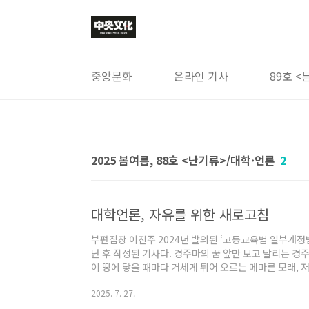
본문 바로가기
중앙문화
온라인 기사
89호 <
2025 봄여름, 88호 <난기류>/대학·언론
2
대학언론, 자유를 위한 새로고침
부편집장 이진주 2024년 발의된 ‘고등교육법 일부개정법
난 후 작성된 기사다. 경주마의 꿈 앞만 보고 달리는 경
이 땅에 닿을 때마다 거세게 튀어 오르는 메마른 모래,
실망하는 관중. 어린 나이의 경주마가 햇빛이 들지 않는
2025. 7. 27.
쉬이 즐기지 못하게 된 구조를 모두 당연하게 여기는 듯
사실, 녹색 풍경을 좋아한다. 대학에 진학하기로 마음