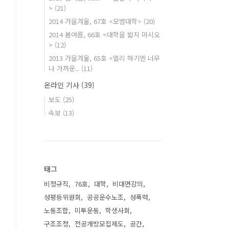
>
(21)
2014 가을겨울, 67호 <모범대학>
(20)
2014 봄여름, 66호 <대학을 밟지 마시오
>
(12)
2013 가을겨울, 65호 <멀리 하기엔 너무
나 가까운..
(11)
온라인 기사
(39)
보도
(25)
속보
(13)
태그
비정규직
76호
대학
비대면강의
성평등위원회
공공운수노조
성폭력
노동조합
미투운동
학생사회
구조조정
전공개방모집제도
공간