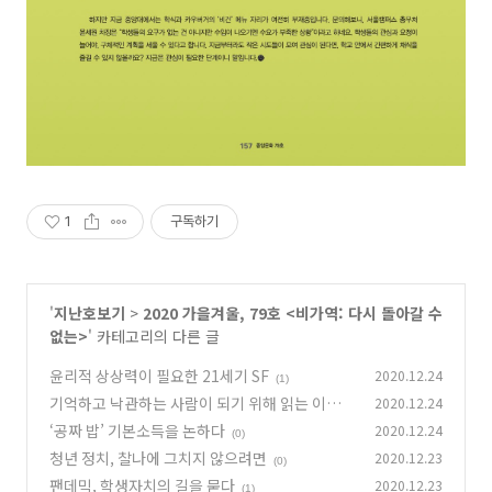
1
구독하기
'
지난호보기
>
2020 가을겨울, 79호 <비가역: 다시 돌아갈 수
없는>
' 카테고리의 다른 글
윤리적 상상력이 필요한 21세기 SF
2020.12.24
(1)
기억하고 낙관하는 사람이 되기 위해 읽는 이야
2020.12.24
기, <소녀 연예인 이보나>
‘공짜 밥’ 기본소득을 논하다
2020.12.24
(0)
(0)
청년 정치, 찰나에 그치지 않으려면
2020.12.23
(0)
팬데믹, 학생자치의 길을 묻다
2020.12.23
(1)