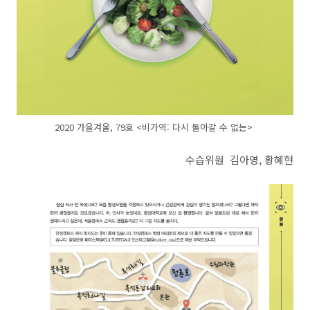
2020 가을겨울, 79호 <비가역: 다시 돌아갈 수 없는>
수습위원 김아영, 황혜현