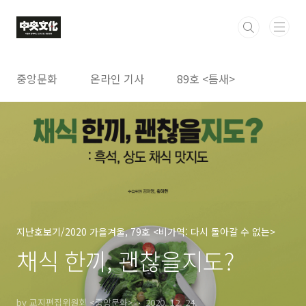
본문 바로가기
중앙문화
온라인 기사
89호 <틈새>
지난호보기/2020 가을겨울, 79호 <비가역: 다시 돌아갈 수 없는>
채식 한끼, 괜찮을지도?
by 교지편집위원회 <중앙문화>
2020. 12. 24.