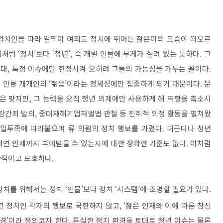
정치인을 따라 일찍이 여의도 정치에 뛰어든 젊은이의 모습이 떠오르
이처럼
‘
정치
’
보다
‘
청년
’,
즉 개별 인물에 무게가 실려 있는 듯하다
.
그
세대
,
특정 이슈에만 한정시켜 오히려 그들의 가능성을 가두는 꼴이다
.
 인물 개개인의
‘
젊음
’
이라는 정체성에만 집중하게 되기 때문이다
.
분
것은 맞지만
,
그 능력을 오직 청년 의제에만 사용하게 해 역할을 축소시
강간죄 발의
,
중대재해기업처벌법 관철 등 진취적 의정 활동을 펼쳐왔
일투족에 따라붙으며 류 의원의 정치 행보를 가렸다
.
더군다나 청년
과연 언제까지 부여받을 수 있는지에 대한 정확한 기준도 없다
.
이처럼
한적이고 모호하다
.
 정치를 위해서는 정치
‘
인물
’
보다 정치
‘
시스템
’
에 조명할 필요가 있다
.
년 정치인 각자의 행보로 국한하지 않고
, ‘
젊은 인재와 이에 따른 참신
환경
’
이라 정의코자 한다
.
튼실한 정치 환경을 토대로 청년 이슈는 물론