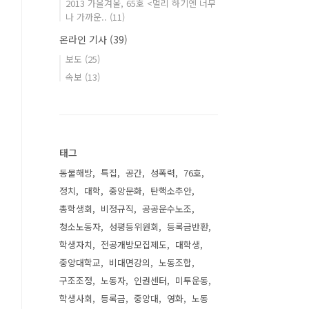
2013 가을겨울, 65호 <멀리 하기엔 너무
나 가까운..
(11)
온라인 기사
(39)
보도
(25)
속보
(13)
태그
동물해방
특집
공간
성폭력
76호
정치
대학
중앙문화
탄핵소추안
총학생회
비정규직
공공운수노조
청소노동자
성평등위원회
등록금반환
학생자치
전공개방모집제도
대학생
중앙대학교
비대면강의
노동조합
구조조정
노동자
인권센터
미투운동
학생사회
등록금
중앙대
영화
노동