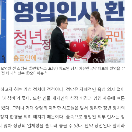
 오영환 전 소방관 Ⓒ연합뉴스 ▲(우) 황교안 당시 자유한국당 대표의 환영을 받
 전 테니스 선수 Ⓒ오마이뉴스
하고자 하는 기성 정치에 적격이다
.
정당은 자체적인 육성 의지 없이
로
‘
가성비
’
가 좋다
.
또한 인물 개개인의 성장 배경과 영입 사유에 여론
 있다
.
그러나 거대 양당의 이러한 시도들은 앞서 정리한 청년 정치의
 정치 환경을 되려 해치기 때문이다
.
졸속으로 영입된 외부 인사는 정
 않아 정당의 일체성을 흩트려 놓을 수 있다
.
만약 당선된다 할지라