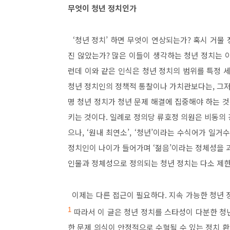
무엇이 청년 정치인가
‘
청년 정치
’
하면 무엇이 연상되는가
?
혹시 거물 
진 않았는가
?
많은 이들이 생각하는 청년 정치는 
런데 이와 같은 인식은 청년 정치의 범위를 특정 
청년 정치인의 정책적 통찰이나 가치관보다는
,
그저
명 청년 정치가 청년 문제 해결에 집중해야 하는 
키는 것이다
.
일례로 정의당 류호정 의원은 비동의 
으나
, ‘
원내 최연소
’, ‘
청년
’
이라는 수식어가 일거수
정치인이 나이가 들어가며
‘
젊음
’
이라는 정체성을 
인물과 정체성으로 정의되는 청년 정치는 다소 제
이제는 다른 접근이 필요하다
.
지속 가능한 청년
1
따라서 이 글은 청년 정치를 스타성이 다분한 청
한 문제 의식이 안정적으로 수혈될 수 있는 정치 