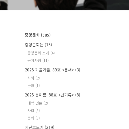
중앙문화
(385)
중앙문화는
(15)
중앙문화 소개
(4)
공지사항
(11)
2025 가을겨울, 89호 <틈새>
(3)
사회
(2)
문화
(1)
2025 봄여름, 88호 <난기류>
(8)
대학·언론
(2)
사회
(3)
문화
(3)
지난호보기
(319)