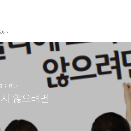
틈새>
갈 수 없는>
치지 않으려면