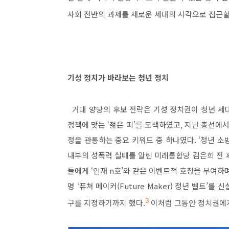
사회 전반의 과제를 새로운 세대의 시각으로 접근할
기성 정치가 바라보는 청년 정치
거대 양당의 후보 전략은 기성 정치권이 청년 세
정책에 맞는
‘
젊은 피
’
를 모색하였고
,
지난 총선에서
정을 관통하는 중요 키워드 중 하나였다
. ‘
청년 소
내부의 성폭력 실태를 알린 미래통합당 김은희 전 
들에게
‘
인재
n
호
’
와 같은 이벤트적 호칭을 부여하
명
‘
퓨쳐 메이커
(Future Maker)
청년 벨트
’
를 신
구를 지정하기까지 했다
.
3
이처럼 그동안 정치권에게