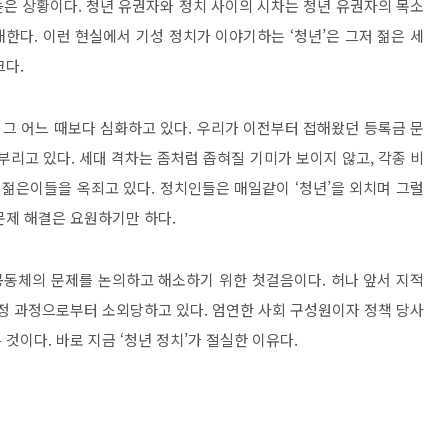
높은 상황이다
.
청년 유권자와 정치 사이의 시차는 청년 유권자의 목소
해한다
.
이런 현실에서 기성 정치가 이야기하는
‘
청년
’
은 그저 젊은 세
크다
.
 그 어느 때보다 심화하고 있다
.
우리가 이전부터 접해왔던 등록금 문
 부리고 있다
.
세대 격차는 좀처럼 좁혀질 기미가 보이지 않고
,
각종 비
 젊은이들을 옥죄고 있다
.
정치인들은 매일같이
‘
청년
’
을 외치며 그럴
문제 해결은 요원하기만 하다
.
공동체의 문제를 논의하고 해소하기 위한 첫걸음이다
.
허나 앞서 지적
정 과정으로부터 소외당하고 있다
.
엄연한 사회 구성원이자 정책 당사
는 것이다
.
바로 지금
‘
청년 정치
’
가 절실한 이유다
.