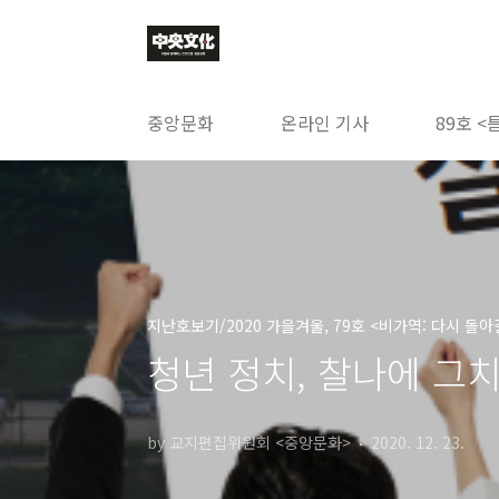
본문 바로가기
중앙문화
온라인 기사
89호 <
지난호보기/2020 가을겨울, 79호 <비가역: 다시 돌아
청년 정치, 찰나에 그
by 교지편집위원회 <중앙문화>
2020. 12. 23.