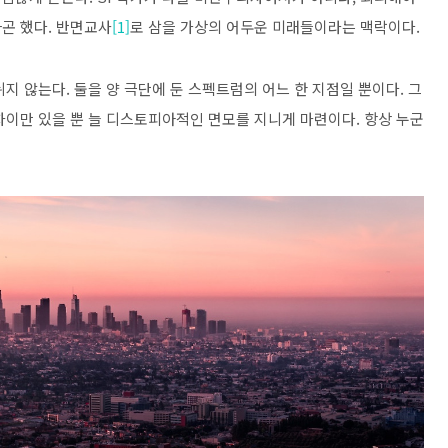
하곤 했다
.
반면교사
[1]
로 삼을 가상의 어두운 미래들이라는 맥락이다
.
뉘지 않는다
.
둘을 양 극단에 둔 스펙트럼의 어느 한 지점일 뿐이다
.
그
차이만 있을 뿐 늘 디스토피아적인 면모를 지니게 마련이다
.
항상 누군