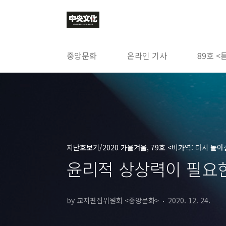
본문 바로가기
중앙문화
온라인 기사
89호 <
지난호보기/2020 가을겨울, 79호 <비가역: 다시 돌아
윤리적 상상력이 필요한 
by 교지편집위원회 <중앙문화>
2020. 12. 24.