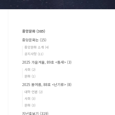
중앙문화
(385)
중앙문화는
(15)
중앙문화 소개
(4)
공지사항
(11)
2025 가을겨울, 89호 <틈새>
(3)
사회
(2)
문화
(1)
2025 봄여름, 88호 <난기류>
(8)
대학·언론
(2)
사회
(3)
문화
(3)
지난호보기
(319)