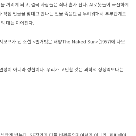
을 꺼리게 되고
,
결국 사람들은 죄다 혼자 산다
. AI
로봇들이 극진하게
 직접 얼굴을 맞대고 만나는 일을 죽음만큼 두려워해서 부부관계도
류의 대는 이어진다
.
시모프가 낸 소설
<
벌거벗은 태양
The Naked Sun>(1957)
에 나오
개연성이 아니라 성찰이다
.
우리가 고민할 것은 과학적 상상력보다는
심심찮게 받는다
. SF
작가가 다들 비관주의자여서가 아니라
,
회피해야