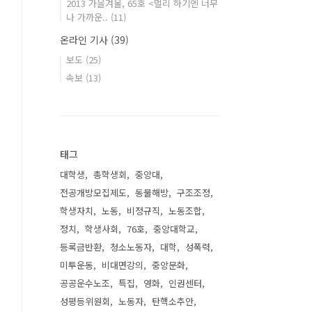
2013 가을겨울, 65호 <멀리 하기엔 너무
나 가까운..
(11)
온라인 기사
(39)
보도
(25)
속보
(13)
태그
대학생
총학생회
중앙대
전공개방모집제도
동물해방
구조조정
학생자치
노동
비정규직
노동조합
정치
학생사회
76호
중앙대학교
등록금반환
청소노동자
대학
성폭력
미투운동
비대면강의
중앙문화
공공운수노조
특집
영화
인권센터
성평등위원회
노동자
탄핵소추안