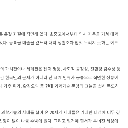
은 온갖 좌절에 직면해 있다
.
초중고에서부터 입시 지옥을 거쳐 대학
 있다
.
등록금 대출을 갚느라 대학 생활조차 맘껏 누리지 못하는 이도
의 가치관이나 세계관은 젠더 평등
,
사회적 공정성
,
친환경 감수성 등
건 한국만의 문제가 아니라 전 세계 인류가 공통으로 직면한 상황이
나 기후 위기
,
환경오염 등 현대 과학기술 문명의 그늘을 뻔히 목도하
 과학기술의 시대를 살아 온
20
세기 세대들은 거대한 타성에 너무 깊
전망이 많이 나올 수밖에 없다
.
그리고 일거에 질서가 무너진 세상에