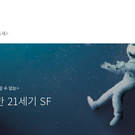
틈새>
갈 수 없는>
21세기 SF