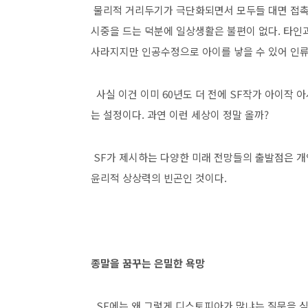
물리적 거리두기가 극단화되면서 모두들 대면 접촉
시중을 드는 덕분에 일상생활은 불편이 없다
.
타인과
사라지지만 인공수정으로 아이를 낳을 수 있어 인
사실 이건 이미
60
년도 더 전에
SF
작가 아이작 아
는 설정이다
.
과연 이런 세상이 정말 올까
?
SF
가 제시하는 다양한 미래 전망들의 출발점은 
윤리적 상상력의 빈곤인 것이다
.
종말을 꿈꾸는 은밀한 욕망
SF
에는 왜 그렇게 디스토피아가 많냐는 질문을 