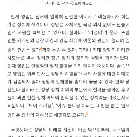
전 테니스 선수 Ⓒ오마이뉴스
인재 영입은 선거에 임박해 신선한 이미지로 쇄신하고자 하는
기성 정치에 적격이다
.
정당은 자체적인 육성 의지 없이도 단숨에
인적 자원을 확보할 수 있으니
,
한마디로
‘
가성비
’
가 좋다
.
또한
인물 개개인의 성장 배경과 영입 사유에 여론의 관심이 쏠리며 일
종의 컨벤션 효과
4
까지 누릴 수 있다
.
그러나 거대 양당의 이러한
시도들은 앞서 정리한 청년 정치의 정의와 상당히 거리가 있다
.
인재 영입은 안정적인 정치 환경을 되려 해치기 때문이다
.
졸속으
로 영입된 외부 인사는 정당의 지향점과 내외 사정에 대한 이해도
가 검증되지 않아 정당의 일체성을 흩트려 놓을 수 있다
.
만약 당
선된다 할지라도
,
정당 정치 이외의 부문에서 실력을 쌓아온 후보
들이 과연 현실 정치 궤도에 안착할 수 있는 정치력을 가졌는지도
의문이다
. ‘
보여 주기용
’, ‘
이슈 몰이용
’
이라는 비판을 받는 인재
영입은 정치의 지속성을 해할지도 모른다
.
5
무엇보다도 정당의 미래를 자신이 아닌 밖으로부터
,
시스템이