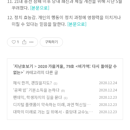
21
대 총선 참패 이후 당내 쇄신과 체질 개선을 위해 지난
5
월
꾸려졌다
.
[본문으로]
정치 효능감
.
개인의 행동이 정치 과정에 영향력을 미치거나
미칠 수 있다는 믿음을 말한다
.
[본문으로]
1
구독하기
'
지난호보기
>
2020 가을겨울, 79호 <비가역: 다시 돌아갈 수
없는>
' 카테고리의 다른 글
채식 한끼, 괜찮을지도?
2020.12.24
(1)
‘공짜 밥’ 기본소득을 논하다
2020.12.24
(0)
팬데믹, 학생자치의 길을 묻다
2020.12.23
(1)
디지털 플랫폼이 약속하는 미래, 과연 혁신일까
2020.12.23
대학의 미래로 가는 길 위에서 - 중앙대 교수노동
2020.12.23
(0)
조합 신설과 의사결정 구조 변화를 파헤쳐 보기
(1)