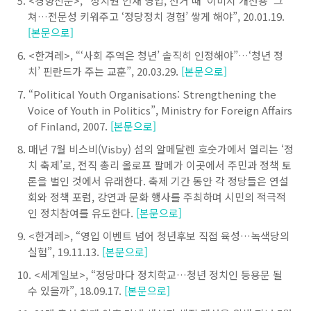
<
경향신문
>, “
정치권 인재 영입
,
선거 때
‘
이미지 개선용
’
그
쳐
…
전문성 키워주고
‘
정당정치 경험
’
쌓게 해야
”, 20.01.19.
[본문으로]
<
한겨레
>, “‘
사회 주역은 청년
’
솔직히 인정해야
”
…
‘
청년 정
치
’
핀란드가 주는 교훈
”, 20.03.29.
[본문으로]
“Political Youth Organisations: Strengthening the
Voice of Youth in Politics”, Ministry for Foreign Affairs
of Finland, 2007.
[본문으로]
매년
7
월 비스비
(Visby)
섬의 알메달렌 호숫가에서 열리는
‘
정
치 축제
’
로
,
전직 총리 올로프 팔메가 이곳에서 주민과 정책 토
론을 벌인 것에서 유래한다
.
축제 기간 동안 각 정당들은 연설
회와 정책 포럼
,
강연과 문화 행사를 주최하며 시민의 적극적
인 정치참여를 유도한다
.
[본문으로]
<
한겨레
>, “
영입 이벤트 넘어 청년후보 직접 육성
…
녹색당의
실험
”, 19.11.13.
[본문으로]
<
세계일보
>, “
정당마다 정치학교
…
청년 정치인 등용문 될
수 있을까
”, 18.09.17.
[본문으로]