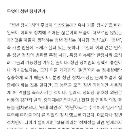
무엇이 청년 정치인가
‘
청년 정치
’
하면 무엇이 연상되는가
?
혹시 거물 정치인을 따라
일찍이 여의도 정치에 뛰어든 젊은이의 모습이 떠오르진 않았는
가
?
많은 이들이 생각하는 청년 정치는 이처럼
‘
정치
’
보다
‘
청년
’,
즉 개별 인물에 무게가 실려 있는 듯하다
.
그런데 이와 같은 인식
은 청년 정치의 범위를 특정 세대
,
특정 이슈에만 한정시켜 오히
려 그들의 가능성을 가두는 꼴이다
.
청년 정치인의 정책적 통찰이
나 가치관보다는
,
그저 인물 개개인의
‘
젊음
’
이라는 정체성에만
집중하게 되기 때문이다
.
분명 청년 정치가 청년 문제 해결에 집
중해야 하는 것은 맞지만
,
그 능력을 오직 청년 의제에만 사용하
게 해 역할을 축소시키는 것이다
.
일례로 정의당 류호정 의원은
비동의 강간죄 발의
,
중대재해기업처벌법 관철 등 진취적 의정 활
동을 펼쳐왔으나
, ‘
원내 최연소
’, ‘
청년
’
이라는 수식어가 일거수일
투족에 따라붙으며 류 의원의 정치 행보를 가렸다
.
더군다나 청년
정치인이 나이가 들어가며
‘
젊음
’
이라는 정체성을 과연 언제까지