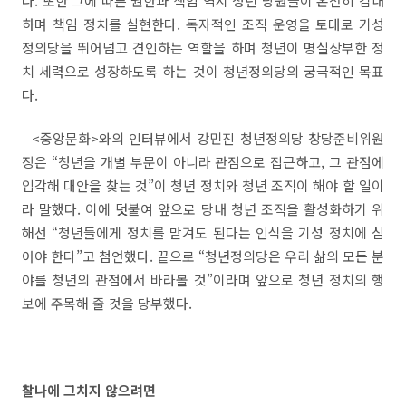
다
.
또한 그에 따른 권한과 책임 역시 청년 당원들이 온전히 감내
하며 책임 정치를 실현한다
.
독자적인 조직 운영을 토대로 기성
정의당을 뛰어넘고 견인하는 역할을 하며 청년이 명실상부한 정
치 세력으로 성장하도록 하는 것이 청년정의당의 궁극적인 목표
다
.
<
중앙문화
>
와의 인터뷰에서 강민진 청년정의당 창당준비위원
장은
“
청년을 개별 부문이 아니라 관점으로 접근하고
,
그 관점에
입각해 대안을 찾는 것
”
이 청년 정치와 청년 조직이 해야 할 일이
라 말했다
.
이에 덧붙여 앞으로 당내 청년 조직을 활성화하기 위
해선
“
청년들에게 정치를 맡겨도 된다는 인식을 기성 정치에 심
어야 한다
”
고 첨언했다
.
끝으로
“
청년정의당은 우리 삶의 모든 분
야를 청년의 관점에서 바라볼 것
”
이라며 앞으로 청년 정치의 행
보에 주목해 줄 것을 당부했다
.
찰나에 그치지 않으려면