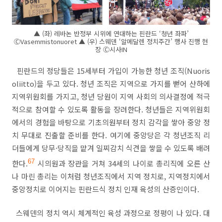
▲ (좌) 레바논 반정부 시위에 연대하는 핀란드 ‘청년 좌파’
ⒸVasemmistonuoret ▲ (우) 스웨덴 ‘알메달렌 정치주간’ 행사 진행 현
장 Ⓒ시사IN
핀란드의 정당들은
15
세부터 가입이 가능한 청년 조직
(Nuoris
oliitto)
을 두고 있다
.
청년 조직은 지역으로 가지를 뻗어 산하에
지역위원회를 가지고
,
청년 당원이 지역 사회의 의사결정에 적극
적으로 참여할 수 있도록 활동을 장려한다
.
청년들은 지역위원회
에서의 경험을 바탕으로 기초의원부터 정치 감각을 쌓아 중앙 정
치 무대로 진출할 준비를 한다
.
여기에 중앙당은 각 청년조직 리
더들에게 당무
·
당직을 맡겨 일찌감치 식견을 쌓을 수 있도록 배려
한다
.
6
7
시의원과 장관을 거쳐
34
세의 나이로 총리직에 오른 산
나 마린 총리는 이처럼 청년조직에서 지역 정치로
,
지역정치에서
중앙정치로 이어지는 핀란드식 정치 인재 육성의 산증인이다
.
스웨덴의 정치 역시 체계적인 육성 과정으로 정평이 나 있다
.
대