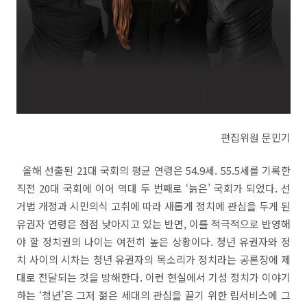
편집위원 문민기
올해 선출된
21
대 국회의 평균 연령은
54.9
세
. 55.5
세를 기록한
직전
20
대 국회에 이어 역대 두 번째로
‘
늙은
’
국회가 되었다
.
선
거법 개정과 시민의식 고취에 따라 새롭게 정치에 관심을 두게 된
유권자 연령은 점점 낮아지고 있는 반면
,
이를 적극적으로 반영해
야 할 정치권의 나이는 여전히 높은 상황이다
.
청년 유권자와 정
치 사이의 시차는 청년 유권자의 목소리가 정치라는 공론장에 제
대로 전달되는 것을 방해한다
.
이런 현실에서 기성 정치가 이야기
하는
‘
청년
’
은 그저 젊은 세대의 관심을 끌기 위한 립서비스에 그