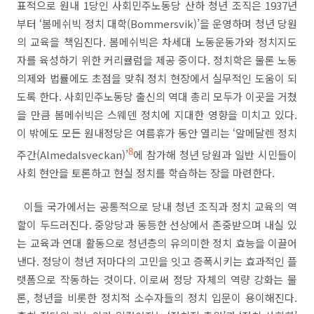
표적으로 원내
1
당인 사회민주노동당 산하 청년 조직은
1937
년
부터
‘
봄메쉬빅 정치 대학
(Bommersvik)’
을 운영하며 청년 당원
의 교육을 책임진다
.
봄메쉬빅은 차세대 노동운동가와 정치지도
자를 육성하기 위한 커리큘럼을 제공 중이다
.
정치학은 물론 노동
의제와 법률에도 초점을 맞춰 정치 현장에서 실무적인 도움이 되
도록 한다
.
사회민주노동당 출신의 역대 총리 모두가 이곳을 거쳤
을 만큼 봄메쉬빅은 스웨덴 정치에 지대한 영향을 미치고 있다
.
이 밖에도 모든 원내정당은 여름휴가 동안 열리는
‘
알메달렌 정치
주간
(Almedalsveckan)’
8
에 참가해 청년 당원과 일반 시민들이
사회 현안을 토론하고 현실 정치를 학습하는 장을 마련한다
.
이들 국가에서는 공통적으로 당내 청년 조직과 정치 교육의 역
할이 두드러진다
.
중앙당과 동등한 선상에서 존중받으며 내실 있
는 교육과 연대 활동으로 청년층의 유의미한 정치 효능을 이끌어
낸다
.
정당이 청년 저마다의 고민을 잇고 증폭시키는 효과적인 플
랫폼으로 작동하는 것이다
.
이로써 정당 자체의 역량 강화는 물
론
,
청년을 비롯한 정치적 소수자들의 정치 입문이 용이해진다
.