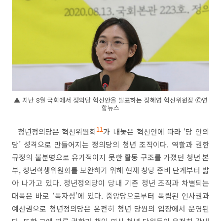
▲ 지난 8월 국회에서 정의당 혁신안을 발표하는 장혜영 혁신위원장 Ⓒ연
합뉴스
청년정의당은 혁신위원회
11
가 내놓은 혁신안에 따라
‘
당 안의
당
’
성격으로 만들어지는 정의당의 청년 조직이다
.
역할과 권한
규정의 불분명으로 유기적이지 못한 활동 구조를 가졌던 청년 본
부
,
청년학생위원회를 보완하기 위해 현재 창당 준비 단계부터 밟
아 나가고 있다
.
청년정의당이 당내 기존 청년 조직과 차별되는
대목은 바로
‘
독자성
’
에 있다
.
중앙당으로부터 독립된 인사권과
예산권으로 청년정의당은 온전히 청년 당원의 입장에서 운영된