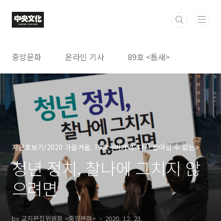
본문 바로가기
중앙문화
온라인 기사
89호 <틈새>
지난호보기/2020 가을겨울, 79호 <비가역: 다시 돌아갈 수 없는>
청년 정치, 찰나에 그치지 않
으려면
by 교지편집위원회 <중앙문화>
2020. 12. 23.