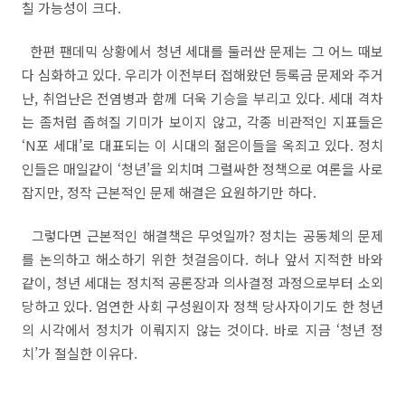
칠 가능성이 크다
.
한편 팬데믹 상황에서 청년 세대를 둘러싼 문제는 그 어느 때보
다 심화하고 있다
.
우리가 이전부터 접해왔던 등록금 문제와 주거
난
,
취업난은 전염병과 함께 더욱 기승을 부리고 있다
.
세대 격차
는 좀처럼 좁혀질 기미가 보이지 않고
,
각종 비관적인 지표들은
‘N
포 세대
’
로 대표되는 이 시대의 젊은이들을 옥죄고 있다
.
정치
인들은 매일같이
‘
청년
’
을 외치며 그럴싸한 정책으로 여론을 사로
잡지만
,
정작 근본적인 문제 해결은 요원하기만 하다
.
그렇다면 근본적인 해결책은 무엇일까
?
정치는 공동체의 문제
를 논의하고 해소하기 위한 첫걸음이다
.
허나 앞서 지적한 바와
같이
,
청년 세대는 정치적 공론장과 의사결정 과정으로부터 소외
당하고 있다
.
엄연한 사회 구성원이자 정책 당사자이기도 한 청년
의 시각에서 정치가 이뤄지지 않는 것이다
.
바로 지금
‘
청년 정
치
’
가 절실한 이유다
.