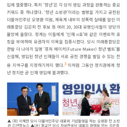
입에 열중했다
.
특히
‘
청년
’
은 각 당의 영입 과정을 관통하는 중요
키워드 중 하나였다
. ‘
청년 소방관
’
이라는 별명을 가지고 공천된
더불어민주당 오영환 의원
,
체육계 내부의 성폭력 실태를 알린 미
래통합당 김은희 전 후보 등 여러
20, 30
대 유명인사들이 양당의
물망에 올랐다
.
정계는 이들에게
‘
인재
n
호
’
와 같은 이벤트적 호
칭을 부여하며 유권자의 이목을 집중시켰다
.
당시 미래통합당은
한발 더 나아가 일명
‘
퓨쳐 메이커
(Future Maker)
청년 벨트
’
를
신설해
,
영입된 청년 인재들이 서로 공천 경쟁을 벌일 수 있는 전
용 지역구를 지정하기까지 했다
.
3
이처럼 그동안 정치권에게 청
년 정치란 곧 인재 영입에 불과했다
.
▲ (좌) 이해찬 당시 더불어민주당 대표와 기념촬영을 하는 오영환 전 소방
관 Ⓒ연합뉴스 ▲(우) 황교안 당시 자유한국당 대표의 환영을 받는 김은희