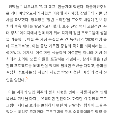
정당들은 너도나도
‘
정치 학교
’
만들기에 힘썼다
.
더불어민주당
은 거대 여당으로서의 자원을 이용해 지자체장
,
장관급의 거물 강
사를 확보했다
.
정의당은
‘
청년 노회찬
’
을 표어로 내걸며 진보 정
치의 후속 세대를 발굴하고자 했다
.
보수 진영 역시 고질적인
‘
꼰
대 정치
’
이미지에서 탈피하기 위해 각자의 청년 프로그램에 심혈
을 기울였다
.
이들 중 가장 눈길을 끈 건 녹색당의
‘2020
여성 출
마 프로젝트
’
로
,
이는 중년 기득권 중심의 국회를 타파하려는 노
력이었다
.
여기서
‘
여성
’
이란 생물학적 여성뿐만 아니라 기성 정
치에서 소외된 모든 이들을 포괄하는 개념이다
.
참가자들은
1
년
간의 프로젝트를 통해 현실 정치에 필요한 역량을 다졌고
,
출마를
결심한 후보자는 당 차원의 지원을 받으며 청년
‘
여성
’
의 정치 진
입을 알렸다
.
9
이는 계파와 영입 위주의 정치 지형을 벗어나 자생
·
자발적 인재
육성의 기반을 다지는 유의미한 진전이다
.
하지만 각 정당의 프로
그램이 제대로 효과를 발휘하지 못한 채 단발적인 행사에 그칠 수
있다는 우려도 존재한다
.
프로그램을 모두 수료하더라도 당장 졸