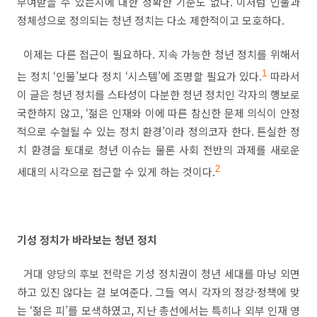
부여받을 수 있는지에 대한 정확한 기준도 없다
.
이처럼 인물과
정체성으로 정의되는 청년 정치는 다소 제한적이고 모호하다
.
이제는 다른 접근이 필요하다
.
지속 가능한 청년 정치를 위해서
는 정치
‘
인물
’
보다 정치
‘
시스템
’
에 조명할 필요가 있다
.
1
따라서
이 글은 청년 정치를 스타성이 다분한 청년 정치인 각자의 행보로
국한하지 않고
, ‘
젊은 인재와 이에 따른 참신한 문제 의식이 안정
적으로 수혈될 수 있는 정치 환경
’
이라 정의코자 한다
.
튼실한 정
치 환경을 토대로 청년 이슈는 물론 사회 전반의 과제를 새로운
세대의 시각으로 접근할 수 있게 하는 것이다
.
2
기성 정치가 바라보는 청년 정치
거대 양당의 후보 전략은 기성 정치권이 청년 세대를 마냥 외면
하고 있진 않다는 걸 보여준다
.
그들 역시 각자의 정강
·
정책에 맞
는
‘
젊은 피
’
를 모색하였고
,
지난 총선에서는 특히나 외부 인재 영