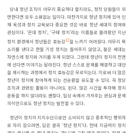
당내 청년 조직이 아무리 중요하다 할지라도
,
정작 당원들이 외
면한다면 모두 소용없는 일이다
.
마찬가지로 청년 정치에 있어 인
재 육성과 정치 교육보다 중요한 것은 바로 청년 세대의 참여와
관심이다
. ‘
꼰대 정치
’, ‘
구태 정치
’
라는 이름들로 불려왔던 지난
정치 환경에서 청년들은 효능감
12
을 느끼기 어려웠다
.
아무리 목
소리를 낸다고 한들 기성 정치는 들어주지 않았고
,
젊은 세대는
자연스레 정치와 거리를 두게 되었다
.
그런데 청년이 정치의 전면
에 선다면 이야기는 달라진다
.
청년 스스로 문제를 해결하고 대안
을 제시하는 과정에서 정치 효능감은 무르익는다
.
이로써 더 많은
청년이 정치에 참여하게 되는 선순환을 유도할 수 있다
.
꼭 정당
조직과 관련된 활동이 아니어도 된다
.
많은 시간을 투자해 정치
운동을 하지 않더라도 괜찮다
.
일상 속에서 가져주는 관심과 문제
의식만으로도 청년 정치는 발전할 수 있다
.
청년이 정치의 지지수단으로만 소비되지 않고 중추적인 행위자
로 자리 잡으려면
,
답은 결국
‘
청년 정치
’
다
.
헌데 지금까지 정치
권이 제시해 온 청년 정치는
‘
찰나
’
에 그칠 때가 많았다
.
잠깐 세