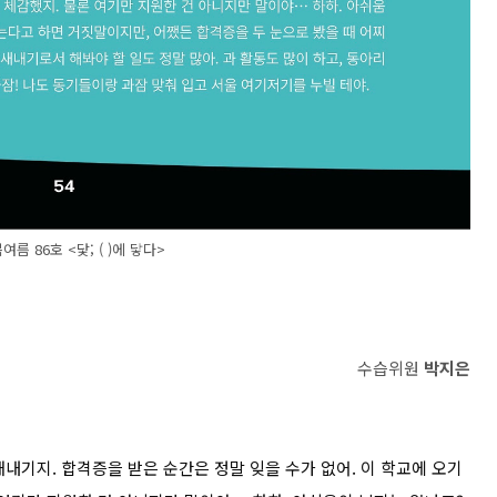
봄여름 86호 <닻; ( )에 닿다>
수습위원
박지은
새내기지. 합격증을 받은 순간은 정말 잊을 수가 없어. 이 학교에 오기