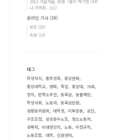
2013 가을겨울, 65호 <멀리 하기엔 너무
나 가까운..
(11)
온라인 기사
(39)
보도
(25)
속보
(13)
태그
학생자치
총학생회
중앙문화
중앙대학교
영화
특집
중앙대
76호
정치
탄핵소추안
등록금
동물해방
학생사회
노동자
등록금반환
성평등위원회
대학생
미투운동
공간
구조조정
공공운수노조
청소노동자
성폭력
비대면강의
노동
비정규직
노동조합
대학
인권센터