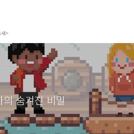
틈새>
바의 숨겨진 비밀