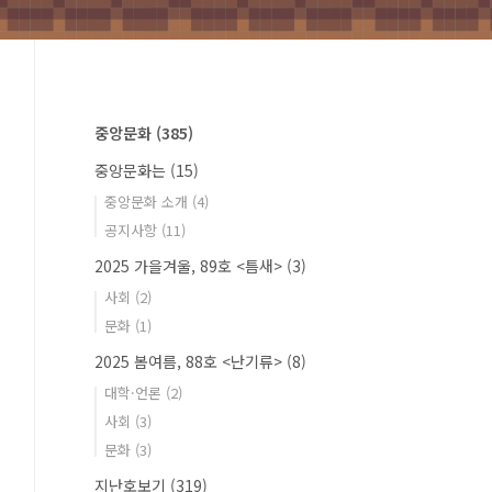
중앙문화
(385)
중앙문화는
(15)
중앙문화 소개
(4)
공지사항
(11)
2025 가을겨울, 89호 <틈새>
(3)
사회
(2)
문화
(1)
2025 봄여름, 88호 <난기류>
(8)
대학·언론
(2)
사회
(3)
문화
(3)
지난호보기
(319)