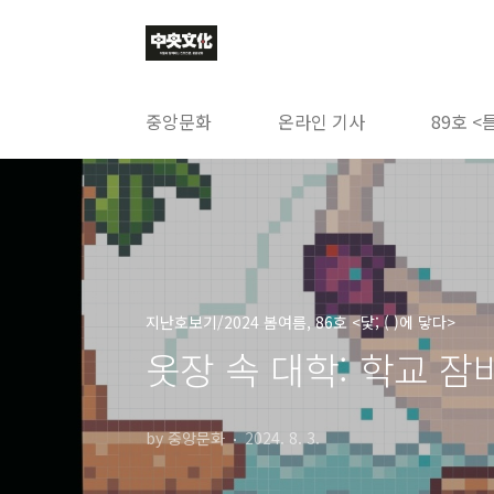
본문 바로가기
중앙문화
온라인 기사
89호 <
지난호보기/2024 봄여름, 86호 <닻; ( )에 닿다>
옷장 속 대학: 학교 잠
by 중앙문화
2024. 8. 3.