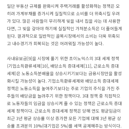
일단 부동산 규제를 완화시켜 주택거래를 활성화하는 정책은 오
히려 가계부채를 증가시켜 실질적으로 소비를 더 위축시킬 우려
가 있다. 많은 사람들이 무리하게 빚을 내서 집을 사는 데 사용한
다면, 그 빚을 갚아야 하기에 실질적인 가처분소득은 더 줄어들게
된다. 결과적으로 일반적인 골목시장에서의 소비는 더욱 위축되
고 내수경기가 회복되는 것은 어려워질 가능성이 높다.
사내유보금[9]을 시장에 풀기 위한 초이노믹스의 3대 세제 정책
(기업소득환류세제[10], 배당소득 증대세제[11], 근로소득 증대
세제)은 노동소득분배율을 상승시키기보다는 금융시장만을 활성
화시킬 가능성이 높다. 기업소득환류세제와 배당소득 증대세제
정책은 노동소득을 높여주기보다는 주로 기업의 주식을 가진 주
주들의 배당금을 늘려주기 위한 정책이다. 3대 정책 중 직접적으
로 노동자들의 임금을 상승시켜 줄 수 있는 정책은 근로소득 증대
세제 정책이다. 근로소득 증대세제 정책은 당해 연도 평균임금이
최근 3년 평균 상승률 이상 증가한 모든 기업에 대해 3년 평균 상
승률 초과분의 10%(대기업은 5%)를 세액 공제해주는 방식이다.