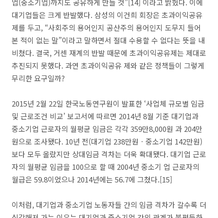
업(중소기업)까지도 공유하게 만들 것”[14] 이라고 밝혔다. 이에
대기업들은 크게 반발했다. 삼성의 이건희 회장은 초과이익공유
제를 두고, “사회주의 용어인지 공산주의 용어인지 도무지 들어
본 적이 없는 말”이라고 말하면서 절대 수용할 수 없다는 뜻을 내
비쳤다. 결국, 거센 재계의 반발 때문에 초과이익공유제는 제대로
추진되지 못했다. 과연 초과이익공유 제와 같은 정책들이 그렇게
무리한 요구일까?
2015년 2월 22일 한국노동연구원이 발표한 ‘사업체 규모별 임금
및 근로조건 비교’ 보고서에 따르면 2014년 8월 기준 대기업과
중소기업 근로자의 월평균 임금은 각각 359만8,000원 과 204만
원으로 조사됐다. 10년 전(대기업 238만원ㆍ중소기업 142만원)
보다 모두 올랐지만 상대임금 격차는 더욱 확대됐다. 대기업 근로
자의 월평균 임금을 100으로 할 때 2004년 중소기 업 근로자의
월급은 59.8이었으나 2014년에는 56.7에 그쳤다.[15]
이처럼, 대기업과 중소기업 노동자들 간의 임금 격차가 갈수록 더
심각해져 가는 이유는 대기업과 중소기업 간의 관계가 불평등하