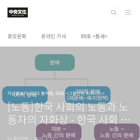
본문 바로가기
중앙문화
온라인 기사
89호 <틈새>
지난호보기/2015 봄여름, 68호 <그들만의 비지니스>
[노동]한국 사회의 노동과 노
동자의 자화상 - 한국 사회 복
지국가 담론의 한계
by 중앙문화
2023. 3. 17.