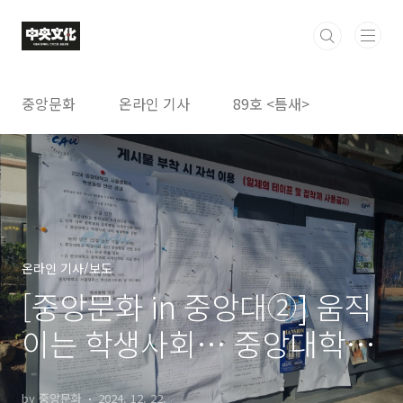
본문 바로가기
중앙문화
온라인 기사
89호 <틈새>
온라인 기사/보도
[중앙문화 in 중앙대②] 움직
이는 학생사회… 중앙대학교
를 돌아보다
by 중앙문화
2024. 12. 22.