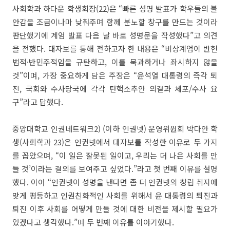
사회학과 하다운 학생회장(22)은 “빠른 성명 발표가 학우들의 불
안감을 조금이나마 낮춰주며 함께 분노할 창구를 만드는 것이라
판단했기에 계엄 발표 다음 날 바로 성명문을 작성했다”고 의견
을 전했다. 대자보를 통해 전하고자 한 내용은 “비상계엄이 반헌
법적·반민주적임을 규탄하고, 이를 묵과하거나 좌시하지 않을
것”이며, 가장 중요하게 담은 주장은 “윤석열 대통령의 즉각 퇴
진, 국회와 수사당국에 각각 탄핵소추안 의결과 체포/수사 요
구”라고 답했다.
중앙대학교 인권네트워크2) (이하 인권넷) 운영위원회 박다안 학
생(사회학과 23)은 인권넷에서 대자보를 작성한 이유로 두 가지
를 꼽았으며, “이 일은 잘못된 일이고, 우리는 더 나은 사회를 만
들 것’이라는 결의를 보여주고 싶었다.”라고 첫 번째 이유를 설명
했다. 이어 “인권넷이 성명을 낸다면 좀 더 인권넷의 창립 취지에
맞게 평등하고 인권친화적인 사회를 위해서 윤 대통령의 퇴진과
퇴진 이후 사회를 어떻게 만들 것에 대한 비전을 제시할 필요가
있겠다고 생각했다.”며 두 번째 이유를 이야기했다.