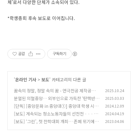
체’로서 다양한 단체가 소속되어 있다.
*학생총회 후속 보도로 이어집니다.
공감
구독하기
'
온라인 기사
>
보도
' 카테고리의 다른 글
꿈속의 정말, 정말 속의 꿈 - 연극전공 제작공연 <
2025.10.24
둥둥 낙랑둥> 성황리 막 내려
분열된 의혈중앙… 외부인으로 가득찬 ‘탄핵반대
2025.03.03
(0)
시국선언’
[단독] [중앙문화 in 중앙대①] 중앙대 학생 시국
2024.12.09
(0)
선언문의 심장, 정현석·홍서희 학우를 만나다
[보도] 계속되는 청소노동자들의 선전전 · · · 그
2024.04.19
(2)
들은 무엇을 원하는가
[보도] ‘그린’, 첫 전학대회 개최… 존폐 위기에 놓
2023.04.06
(0)
인 장인위
(1)