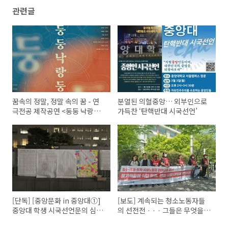
관련글
꿈속의 정말, 정말 속의 꿈 - 연
분열된 의혈중앙… 외부인으로
극전공 제작공연 <둥둥 낙랑둥>
가득찬 ‘탄핵반대 시국선언’
성황리 막 내려
[단독] [중앙문화 in 중앙대①]
[보도] 계속되는 청소노동자들
중앙대 학생 시국선언문의 심장,
의 선전전 · · · 그들은 무엇을
정현석·홍서희 학우를 만나다
원하는가