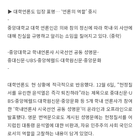
▶ 대학언론도 입장 표명… ‘언론의 역할’ 중시
-
중앙대학교 대학 언론인은 의와 참의 정신에 따라 학내·외 사안에
대해 진실을 규명하고 알리는 소임을 짊어지고 있다. (중략)
-중앙대학교 학내언론사 시국선언 공동 성명문-
중대신문·UBS·중앙헤럴드·대학원신문·중앙문화
-
대학언론도 현 상황에 적극적으로 반응했다. 12월 6일, “헌정질
서를 유린한 윤석열은 즉각 퇴진하라”라는 제목으로 중대신문·U
BS·중앙헤럴드·대학원신문·중앙문화 등 5개 학내 언론사가 참여
한 ‘학내언론사 시국선언 공동 성명문’이 온라인과 오프라인으로
발표됐다. 영문 번역문으로도 게시된 성명문에는 헌정질서를 어
지럽힌 대통령 윤석열에 대한 비판과, 자유 민주주의 사회 국민으
로서의 역할을 고찰하는 내용이 담겨 있었다.