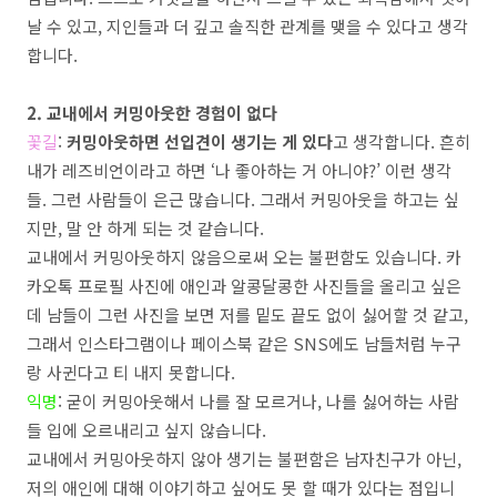
날 수 있고
,
지인들과 더 깊고 솔직한 관계를 맺을 수 있다고 생각
합니다
.
2.
교내에서 커밍아웃한 경험이 없다
꽃길
:
커밍아웃하면 선입견이 생기는 게 있다
고 생각합니다
.
흔히
내가 레즈비언이라고 하면
‘
나 좋아하는 거 아니야
?’
이런 생각
들
.
그런 사람들이 은근 많습니다
.
그래서 커밍아웃을 하고는 싶
지만
,
말 안 하게 되는 것 같습니다
.
교내에서 커밍아웃하지 않음으로써 오는 불편함도 있습니다
.
카
카오톡 프로필 사진에 애인과 알콩달콩한 사진들을 올리고 싶은
데 남들이 그런 사진을 보면 저를 밑도 끝도 없이 싫어할 것 같고
,
그래서 인스타그램이나 페이스북 같은
SNS
에도 남들처럼 누구
랑 사귄다고 티 내지 못합니다
.
익명
:
굳이 커밍아웃해서 나를 잘 모르거나
,
나를 싫어하는 사람
들 입에 오르내리고 싶지 않습니다
.
교내에서 커밍아웃하지 않아 생기는 불편함은 남자친구가 아닌
,
저의 애인에 대해 이야기하고 싶어도 못 할 때가 있다는 점입니