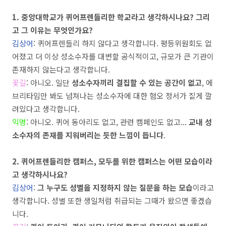
1.
중앙대학교가 퀴어프렌들리한 학교라고 생각하시나요
?
그리
고 그 이유는 무엇인가요
?
김상어
:
퀴어프렌들리 하지 않다고 생각합니다
.
평등위원회도 없
어졌고 더 이상 성소수자를 대변할 공식적이고
,
규모가 큰 기관이
존재하지 않는다고 생각합니다
.
꽃길
:
아니오
.
일단
성소수자끼리 결집할 수 있는 공간이 없고
,
에
브리타임만 봐도 넘쳐나는 성소수자에 대한 혐오 정서가 짙게 깔
려있다고 생각합니다
.
익명
:
아니오
.
퀴어 동아리도 없고
,
관련 캠페인도 없고
...
교내 성
소수자의 존재를 지워버리는 듯한 느낌
이 듭니다
.
2
.
퀴어프렌들리한 캠퍼스
,
모두를 위한 캠퍼스는 어떤 모습이라
고 생각하시나요
?
김상어
:
그 누구도 성별을 지정하지 않는 질문을 하는 모습
이라고
생각합니다
.
성별 또한 생일처럼 취급되는 그때가 왔으면 좋겠습
니다
.