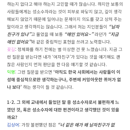
하는지 없다고 해야 하는지 고민할 때가 많습니다
.
하지만 보통의
사람들에게는 성소수자라는 것이 피부로 와닿지 않고
,
깊이 생각
해보지 않았기 때문에 일어나는 문제이지 의도를 갖고 상처 주는
말이라고 생각하지는 않습니다
.
그래서 저는 지인분들이
“
남자
친구가 있냐
”
고 물었을 때 보통
“
애인 있어요
~”
라던가
“
지금
애인 없어요
”
와 같은 중립적인 표현을 쓰려고 노력합니다
.
꽃길
:
정체화를 하기 전에는 별 이상한 건 못 느꼈습니다
.
지금 그
런 질문을 받는다면 내가
‘
여자친구
’
가 있다는 것을 얘기해도 괜
찮은 사람인지 먼저 판단을 한 다음 얘기할 것 같습니다
.
익명
:
그런 질문을 받으면
‘
아직도 한국 사회에서는 사람들이 이
성애 중심적으로만 생각하는구나
,
주변에 커밍아웃한 퀴어가 없
나 보다
’
하는 생각이 들 것 같습니다
.
1
-2.
그 외에 교내에서 들었던 말 중 성소수자로서 불편하게 느
꼈던 것
,
혹은 성소수자에 대한 편견이라고 생각했던 것이 있을
까요
?
김상어
:
가장 불편했던 점은
“
너 같은 애가 왜 남자친구가 없