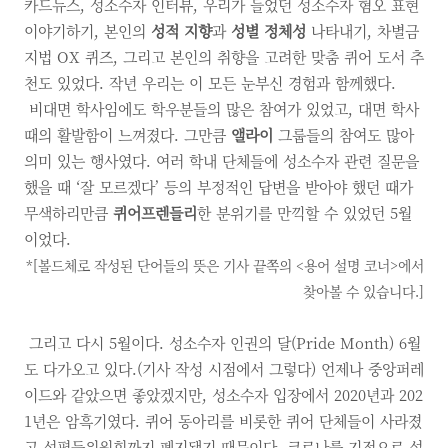
카드뉴스, 성소수자 인터뷰, 우리가 들었던 성소수자 혐오 표현
이야기하기, 본인의
성적 지향
과
성별 정체성
나타내기, 차별금
지법 OX 퀴즈, 그리고 본인의 취향을 고려한 맞춤 퀴어 도서 추
천도 있었다. 작년 우리는 이 모든 눈부신 경험과 함께했다.
비대면 학사임에도 학우분들의 많은 참여가 있었고, 대면 학사
때의 활발함이 느껴졌다. 그만큼
앨라이
그룹들의 참여도 많아
의미 있는 행사였다. 여러 학내 단체들에 성소수자 관련 질문을
했을 때 ‘잘 모르겠다’ 등의 부정적인 답변을 받아야 했던 때가
무색하리만큼
퀴어프렌들리
한 분위기를 만끽할 수 있었던 5월
이었다.
*[볼드체로 작성된 단어들의 뜻은 기사 끝쪽의 <용어 설명 코너>에서
찾아볼 수 있습니다.]
그리고 다시 5월이다. 성소수자 인권의 달(Pride Month) 6월
도 다가오고 있다.(기사 작성 시점에서 그렇다) 언제나 중앙퍼레
이드와 같았으면 좋았겠지만, 성소수자 입장에서 2020년과 202
1년은 암흑기였다. 퀴어 동아리를 비롯한 퀴어 단체들이 사라졌
고 성평등위원회까지 폐지됐기 때문이다. 코로나를 기점으로 설