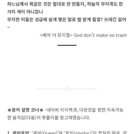
하느님께서 똑같은 것은 절대로 안 만들지
,
하늘의 무지개도 한
가지 색이 아니잖니
무지한 이들은 성급해 쉽게 뱉은 말로 벌 받게 될껄
?
쓰레긴 없어
~
<
베어 더 뮤지컬
> God don't make no trash
★
용어 설명 코너
★
-
네이버 지식백과
,
다양성을 향한 지속가능
한 움직임
(
다움
)
의 뜻풀이를 참고하였습니다
.
1.
퀴어포빅
:
‘
퀴어
(Queer)’
와
‘
포빅
(phobic)’
이 합쳐진 말로
,
성