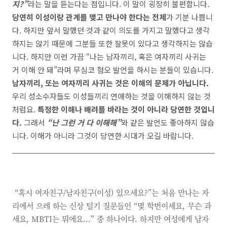
지
?”
라는 말을 듣는다는 점입니다
.
이 말이 굉장히 불편합니다
.
당연히 이성이랑 관계를 맺고 만나야 한다는 전제
가 기분 나쁩니
다
.
하지만 앞서 말했던 것과 같이 의도를 가지고 말했다고 생각
하지는 않기 때문에 그분들 또한 잘못이 있다고 생각하지는 않습
니다
.
하지만 이런 가끔
“
나는 남자끼리
,
혹은 여자끼리 사귀는
거 이해 안 돼
”
라며 무심코 혐오 발언을 하시는 분들이 있습니다
.
남자끼리
,
또는 여자끼리 사귀는 것은 이해의 문제가 아닙니다
.
우리 성소수자들도 이성들끼리 연애하는 것을 이해하지 않는 것
처럼요
.
특정한 이해나 배려를 바라는 것이 아니라 당연한 것입니
다
.
그래서
“
난 그런 거 다 이해해
”
와 같은 발언도 좋아하지 않습
니다
.
이해가 아니라 그것이 당연한 시대가 오길 바랍니다
.
“혹시 여자친구/남자친구(이성) 있으세요?”는 처음 만나는 자
리에서 으레 하는 신상 털기 질문들인 “몇 학번이세요, 무슨 과
세요, MBTI는 뭐에요...” 중 하나이다. 하지만 여성에게 남자