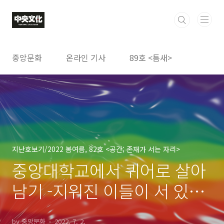
본문 바로가기
중앙문화
온라인 기사
89호 <틈새>
지난호보기/2022 봄여름, 82호 <공간; 존재가 서는 자리>
중앙대학교에서 퀴어로 살아
남기 -지워진 이들이 서 있는
곳, 우리의 터전
by 중앙문화
2022. 7. 2.