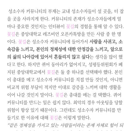
성소수자 커뮤니티의 부재는 교내 성소수자들이 설 곳을
, 터 잡
을 곳을 사라지게 한다. 커뮤니티의 존재가 성소수자들에게 얼
마나 중요한 것인지는 인터뷰이
꽃길
의 경험을 통해 알 수 있다.
꽃길
은 중앙대학교 레즈비언 오픈카톡방을 만든 사람 중 한 명
이다.
꽃길
은 성소수자 커뮤니티에 들어가서
사람을 사귀고, 소
속감을 느끼고, 본인의 정체성에 대한 안정감을 느끼고, 앞으로
의 삶의 나아감에 있어서 흔들리지 않고 싶다
는 생각을 많이 했
다고 한다. 하지만 퀴어 동아리가 없어지고, 성평등위원회가 폐
지된 중앙대학교에서
꽃길
은 둘 중 하나를 선택해야 했다. 본인
이 총대를 메고 성소수자 커뮤니티를 직접 만들 것인지, 아니면
비교적 위험 부담이 적지만 이대로 갈증을 느끼며 대학 생활을
이어 나갈 것인지 말이다.
꽃길
은 총대를 메는 걸 택했다. 퀴어
커뮤니티를 만드는 일은 쉽지 않다. 최악의 경우 아웃팅을 당할
위험이 항상 있기 때문이다. 그런데도 성소수자 커뮤니티를 만
들기로 한 이유에 대해
꽃길
은 이렇게 말한다.
“같은 정체성을 가지고 있는 사람들이라는 존재 자체로 힘이 되