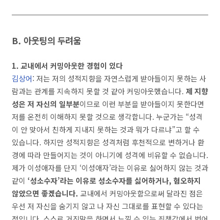
B.
아웃팅의 두려움
1.
교내에서 커밍아웃한 경험이 있다
김상어
:
저는 저의 성적지향을 자연스럽게 받아들이지 못하는 사
람과는 관계를 지속하지 못할 것 같아 커밍아웃했습니다
.
제 지향
성은 저 자신의 일부분
이므로 이런 부분을 받아들이지 못한다면
저를 온전히 이해하지 못할 것으로 생각합니다
.
누군가는
“
성격
이 안 맞아서 친하게 지내지 못하는 것과 뭐가 다르냐
”
고 할 수
있습니다
.
하지만 성적지향은 성격처럼 후천적으로 변하거나 환
경에 따라 만들어지는 것이 아니기에 성격에 비유할 수 없습니다
.
제가 이성애자를 단지
‘
이성애자
’
라는 이유로 싫어하지 않는 것과
같이
‘
성소수자
’
라는 이유로 성소수자를 싫어하거나
,
혐오하지
않았으면 좋겠습니다
.
교내에서 커밍아웃함으로써 달라진 점은
우선 저 자신을 숨기지 않고 나 자신 그대로를 표현할 수 있다는
점입니다
.
스스로 거짓말을 하면서 느낄 수 있는 죄책감에서 벗어