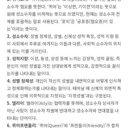
소수자 혐오를 뜻한다
. ‘
퀴어
’
는
‘
이상한
,
기이한
’
이라는 뜻으로
원래 성소수자를 비하하는 뜻으로 쓰였지만
,
현재는 성소수자 전
체를 포괄하는 말로 사용된다
. ‘
포빅
’
은
‘
공포증
(
혐오증
)
이 있
는
’
이라는 뜻이다
.
2.
성소수자
:
성별 정체성
,
성별
,
신체상 성적 특징
,
성적 지향 등
이 사회에서 주류로 여겨지는 이들과 다른
,
사회적 소수자의 위치
에 있는 이를 가리킨다
.
3.
성적지향
:
이성
,
동성
,
양성 등에 느끼는 감정적
,
성적 끌림
.
즉
본인이 어떤 성별을 가진 상대방에게 성적으로
,
감정적으로 끌리
는지를 나타내는 말이다
.
4.
성별 정체성
:
개인이 자신의 성별을 내면적으로 어떻게 인식하
고 정체화하는가를 나타내는 말이다
.
태어날 때 신체의 외면적 특
성으로 인해 의학적으로 지정되는
‘
지정성별
’
과는 구분된다
.
5.
앨라이
:
앨라이
(Ally)
는
협력자를 뜻하며
,
성소수자 당사자가
아닌 사람이 성소수자 차별에 반대하고 성소수자와 연대함을 나
타내는 단어이다
.
6.
퀴어프렌들리
:
‘
퀴어
(Queer)’
와
‘
프렌들리
(friendly)’
가 합쳐