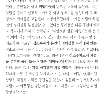
다. 에브리타임에 난무하는 혐오 글의 글쓴이가 내 친구일 수도
있다는 불안감은 학내
커밍아웃
의 난도를 더욱더 높인다. 이는
차별을 당해도 신고하기 어려운 학내 분위기를 형성하며 그 과
정에서 퀴어들은 고립된다. 커밍아웃했다가 가까운 사람에게 본
인의 정체성을 부정당할 수도 있다는 두려움은 다른 공간에서보
다 학교에서 특히 더 증폭된다. '다양성을 향한 지속가능한 움직
임'(이하 '다움')의 '2021년도 청년 성소수자 사회적 욕구 및 실
태조사'에 따르면,
성소수자가 본인의 정체성을 드러내지 않는
장소
로 꼽은 것은 직장(45.6%)의 비중이 가장 높았고, 학교(44.
4%)가 그다음을 차지했다. 또, 최근 1년간
성소수자로서 차별
을 경험한 공간 또는 상황은 ‘대학(원)에서’
가 12.7%로 가장 많
았다. 최근 1년간
가장 심각했던 차별 경험
도 ‘대학(원)에서’(19.
7%)가 가장 큰 비중을 차지했다. 이는 대학이 커밍아웃하기엔
상당히 적절하지 않은 공간임을 뜻한다. 섣불리 커밍아웃했다가
차별이나
아웃팅
을 당할 위험이 크기 때문이다. 그렇다면 과연..
중앙대학교는?