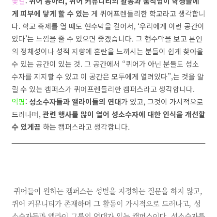
꽃길
:
퀴어 동아리
,
퀴어 커뮤니티의 활동과 움직임이 학생들에
게 피부에 닿게 할 수 있는
게 퀴어프렌들리한 학교라고 생각합니
다
.
학교 축제를 열 때도 현수막을 걸어서
, ‘
우리에게 이런 공간이
있다
’
는 느낌을 줄 수 있으면 좋겠습니다
.
그 현수막을 보고 본인
의 정체성이나 성적 지향에 혼란을 느끼시는 분들이 쉽게 찾아올
수 있는 공간이 있는 것
.
그 공간에서
“
퀴어가 아닌 분들도 성소
수자를 지지할 수 있고 이 공간은 모두에게 열려있다
”,
는 것을 알
릴 수 있는 캠퍼스가 퀴어프렌들리한 캠퍼스라고 생각합니다
.
익명
:
성소수자들과 앨라이들의 연대
가 있고
,
그것이 가시적으로
드러나며
,
관련 행사를 많이 열어 성소수자에 대한 인식을 개선할
수 있게끔
하는 캠퍼스라고 생각합니다
.
퀴어들이 원하는 캠퍼스는 성별을 지정하는 질문을 하지 않고
,
퀴어 커뮤니티가 존재하며 그 활동이 가시적으로 드러나고, 성
소수자들과 앨라이 그룹의 연대가 있는 캠퍼스이다. 성소수자를