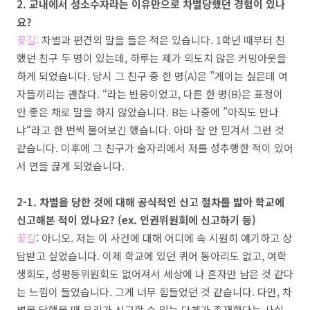
2.
교내에서 성소수자라는 이유만으로 차별당했던 경험이 있나
요
?
꽃길
:
차별과 편견의 말을 들은 적은 있습니다
. 1
학년 때부터 친
했던 친구 두 명이 있는데
,
하루는 제가 의도치 않은 커밍아웃을
하게 되었습니다
.
당시 그 친구 중 한 명
(A)
은
”
게이는 싫은데 여
자들끼리는 괜찮다
. “
라는 반응이었고
,
다른 한 명
(B)
은 표정이
안 좋은 채로 말을 하지 않았습니다
. B
는 나중에
”
아직도 만나
냐
“
라고 한 번씩 물어보긴 했습니다
.
아마 잘 안 믿겨서 그런 것
같습니다
.
이후에 그 친구가 술자리에서 저를 성추행한 적이 있어
서 연을 끊게 되었습니다
.
2-1.
차별을 당한 것에 대해 공식적인 신고 절차를 밟아 학교에
신고해본 적이 있나요
? (ex.
인권위원회에 신고하기 등
)
꽃길
:
아니오
.
저는 이 사건에 대해 어디에 속 시원히 얘기하고 상
담받고 싶었습니다
.
이제 학교에 있던 퀴어 동아리도 없고
,
여학
생회도
,
성평등위원회도 없어져서
세상에 나 혼자만 남은 것 같다
는 느낌이 들었습니다
.
그게 너무 힘들었던 것 같습니다
.
다만
,
차
별을 당했을 때 우리가 신고할 수 있는 단체가 존재한다는 사실