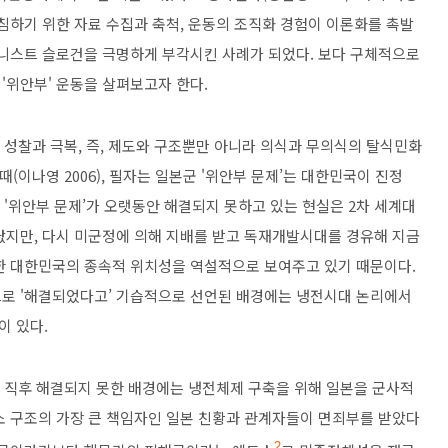
침하기 위한 자료 수집과 축척, 운동의 조직화 경험이 이론화를 촉발
미니스트 슬로건을 극명하게 부각시킨 사례가 되었다. 보다 구체적으로
'위안부' 운동을 살펴보고자 한다.
 대한 성찰과 극복, 즉, 제도와 구조뿐만 아니라 의식과 무의식의 탈식민화
볼 때(이나영 2006), 필자는 일본군 '위안부 문제’는 대한민국이 진정
. '위안부 문제’가 오랫동안 해결되지 못하고 있는 현실은 2차 세계대
났지만, 다시 미군정에 의해 지배를 받고 독재개발시대를 경유해 지금
한 대한민국의 종속적 위치성을 역설적으로 보여주고 있기 때문이다.
으로 '해결되었다고’ 기습적으로 선언된 배경에는 냉전시대 논리에서
이 있다.
전 직후 해결되지 못한 배경에는 냉전체제 구축을 위해 일본을 군사적
소 구조의 가장 큰 책임자인 일본 친황과 관계자들이 면죄부를 받았다
2