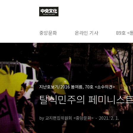
본문 바로가기
중앙문화
온라인 기사
89호 <
지난호보기/2016 봄여름, 70호 <소수의견>
탈식민주의 페미니스트 
by 교지편집위원회 <중앙문화>
2021. 2. 1.