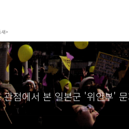
틈새>
관점에서 본 일본군 '위안부' 