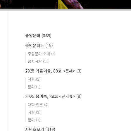
중앙문화
(385)
중앙문화는
(15)
중앙문화 소개
(4)
공지사항
(11)
2025 가을겨울, 89호 <틈새>
(3)
사회
(2)
문화
(1)
2025 봄여름, 88호 <난기류>
(8)
대학·언론
(2)
사회
(3)
문화
(3)
지난호보기
(319)