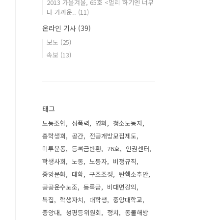
2013 가을겨울, 65호 <멀리 하기엔 너무
나 가까운..
(11)
온라인 기사
(39)
보도
(25)
속보
(13)
태그
노동조합
성폭력
영화
청소노동자
총학생회
공간
전공개방모집제도
미투운동
등록금반환
76호
인권센터
학생사회
노동
노동자
비정규직
중앙문화
대학
구조조정
탄핵소추안
공공운수노조
등록금
비대면강의
특집
학생자치
대학생
중앙대학교
중앙대
성평등위원회
정치
동물해방