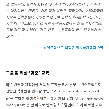
줄 알았는데
,
합격자 확인 전에
1
순위부터
8
순위까지 우선 순위
를 매겨야하는 거예요
.
이게 뭐지 싶었죠
.
입학하기는 사회과학대
학으로 입학했는데 가배정이 됐다며 입학식에서는 학과를 찾아
가야 하더라고요
.
임시로 학과가 배정되었다는 걸 몰라서 선배들
한테 자기 과를 물어보기도 하고
∙∙∙∙∙,
우왕좌왕 하는 친구들이 많
았어요
.”
- 광역모집으로 입학한 정치국제학과 P씨
그들을 위한
‘
맞춤
’
교육
작년 광역화 계획안을 처음 발표했을 당시 본부는 광역모집으로
선발된 학생들을 관리할 방안으로
‘Academic Advisory Syste
m'
을 포함한 몇 가지
1
제도를 제시한 바 있다
. 'Academic Advis
oiy System’
는 한 마디로 멘토링 시스템인데
,
이에 따르면 교수