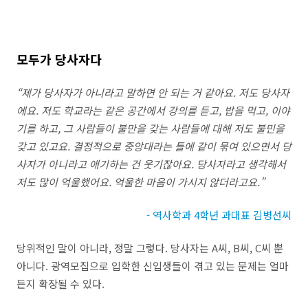
모두가 당사자다
“
제가 당사자가 아니라고 말하면 안 되는 거 같아요
.
저도 당사자
에요
.
저도 학교라는 같은 공간에서 강의를 듣고
,
밥을 먹고
,
이야
기를 하고
,
그 사람들이 불만을 갖는 사람들에 대해 저도 불민을
갖고 있고요
.
결정적으로 중앙대라는 틀에 같이 묶여 있으면서 당
사자가 아니라고 애기하는 건 웃기잖아요
.
당사자라고 생각해서
저도 많이 억울했어요
.
억울한 마음이 가시지 않더라고요
."
- 역사학과 4학년 과대표 김병선씨
당위적인 말이 아니라
,
정말 그렇다
.
당사자는
A
씨
, B
씨
, C
씨 뿐
아니다
.
광역모집으로 입학한 신입생들이 겪고 있는 문제는 얼마
든지 확장될 수 있다
.