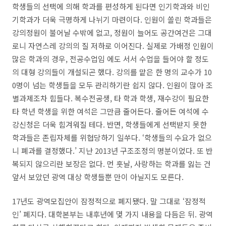
학생들의 선택에 의해 학과를 편성하게 된다면 인기학과와 비인
기학과가 더욱 극명하게 나뉘기 마련이다
.
인원이 쏠린 학과들은
강의정원이 불어날 수밖에 없고
,
정원이 늘어도 공간여건은 그대
로니 자연스레 강의의 질 저하로 이어진다
.
실제로 가배정 인원이
많은 학과의 경우
,
전공수업임 에도 서서 수업을 들어야 할 정도
의 대형 강의들이 개설되곤 했다
.
강의를 맡은 한 명의 교수가
10
0
명이 넘는 학생들을 모두 관리하기란 쉽지 않다
.
인원이 많아 조
별과제조차 힘들다
.
복수전공생
,
타 학과 학생
,
재수강이 필요한
타 학년 학생을 위한 여석은 그만큼 줄어든다
.
줄어든 여석에 수
강신청은 더욱 힘겨워질 테다
.
반면
,
학생들에게 선택받지 못한
학과들은 존립자체를 위협당하기 일쑤다
. ‘
학생들의 수요가 없으
니 폐과를 결정했다
.’
지난
2013
년 구조조정의 명분이었다
.
또 반
복되지 않으리란 보장은 없다
.
먼 훗날
,
사랑하는 학과를 잃는 건
앞서 보았던 광역 대상 학생들뿐 만이 아닐지도 모른다
.
17
년도 광역모집안이 잠정적으로 폐지됐다
.
말 그대로
‘
잠정적
인
’
폐지다
.
대학본부는 내후년에 몇 가지 내용을 다듬은 뒤
.
광역