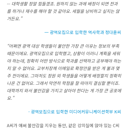
∙∙∙
대학생활 정말 힘들겠죠
.
원하지 않는 과에 배정이 되면 전과
를 하거나 재수를 해야 할 것 같아요
.
세월을 낭비하고 싶지는 않
거든요
.”
一 광역모집으로 입학한 역사학과 정다훈씨
“
어쩌면 광역 대상 학생들이 불안한 가장 큰 이유는 정보의 부족
때문이에요
.
광역모집으로 입학했고
,
상황이 이러니 계획을 세워
야 하는데
,
정확히 어떤 방식으로 학과를 선택하고 공부해야 하는
지 알 수 없어요
.
교부처장께 이메일로 확정안을 받은 게 불과 몇
주 전이에요
.
그마저도 정원 외 학생들을 어떻게 배정할지 정확히
나온 건 없어요
.
그래서 막연히 학점을 잘 따야지 결심할 뿐이죠
.
대학까지 와서 불안감을 가지고 살아야 한다는 게 가장 큰 공포에
요
."
- 광역모집으로 입학한 미디어커뮤니케이션학부 K씨
A
씨가 애써 불안감을 지우는 동안
,
같은 강의실에 앉아 있는
C
씨