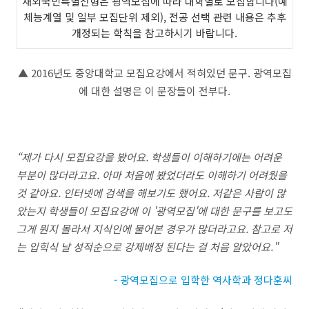
재외국민특별전형은 광역모집에 따라 대학별로 모집합니다
(
예
체능계열 및 일부 모집단위 제외
),
전공 선택 관련 내용은 추후
개정되는 학칙을 참고하시기 바랍니다
.
▲ 2016
년도 중앙대학교 모집요강에서 적혀있던 문구
.
광역모집
에 대한 설명은 이 문장들이 전부다
.
“
제가 다시 모집요강을 봤어요
.
학생들이 이해하기에는 어려운
부분이 많더라고요
.
아마 처음에 봤었더라도 이해하기 어려웠을
것 같아요
.
인터넷에 검색을 해보기도 했어요
.
저같은 사람이 많
았는지 학생들이 모집요강에 이
'
광역모집
'
에 대한 문구를 보고도
그게 뭔지 몰라서 지식인에 물어본 경우가 많더라고요
.
참고로 저
는 입힉식 날 성적순으로 강제배정 된다는 걸 처음 알았어요
."
- 광역모집으로 입학한 역사학과 정다훈씨