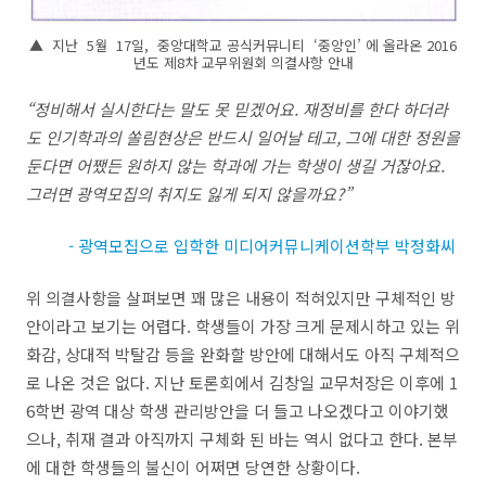
▲ 지난 5월 17일, 중앙대학교 공식커뮤니티 ‘중앙인’ 에 올라온 2016
년도 제8차 교무위원회 의결사항 안내
“
정비해서 실시한다는 말도 못 믿겠어요
.
재정비를 한다 하더라
도 인기학과의 쏠림현상은 반드시 일어날 테고
,
그에 대한 정원을
둔다면 어쨌든 원하지 않는 학과에 가는 학생이 생길 거잖아요
.
그러면 광역모집의 취지도 잃게 되지 않을까요
?”
- 광역모집으로 입학한 미디어커뮤니케이션학부 박정화씨
위 의결사항을 살펴보면 꽤 많은 내용이 적혀있지만 구체적인 방
안이라고 보기는 어렵다
.
학생들이 가장 크게 문제시하고 있는 위
화감
,
상대적 박탈감 등을 완화할 방안에 대해서도 아직 구체적으
로 나온 것은 없다
.
지난 토론회에서 김창일 교무처장은 이후에
1
6
학번 광역 대상 학생 관리방안을 더 들고 나오겠다고 이야기했
으나
,
취재 결과 아직까지 구체화 된 바는 역시 없다고 한다
.
본부
에 대한 학생들의 불신이 어쩌면 당연한 상황이다
.