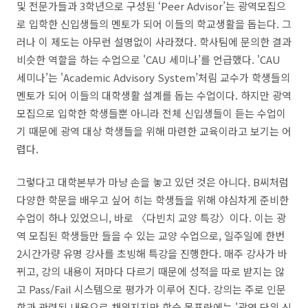
및 전문가들과
3
학년으로 구성된
‘Peer Advisor’
는 광역모집으
로 입학한 신입생들의 멘토가 되어 이들의 학교생활을 돕는다
.
그
러나 이 제도는 아무런 설명없이 사라졌다
.
학사팀에 문의한 결과
비슷한 역할을 하는 수업으로
'CAU
세미나
’
를 언급했다
. 'CAU
세미나
’
는
'Academic Advisory System’
처림 교수가 학생들의
멘토가 되어 이들의 대학생활 설계를 돕는 수업이다
.
하지만 광역
모집으로 입학한 학생들뿐 아니라 전체 신입생들이 듣는 수업이
기 때문에 광역 대상 학생들을 위해 마련한 교육이라고 보기는 어
렵다
.
그렇다고 대학본부가 마냥 손을 놓고 있던 것은 아니다
. B
씨처럼
다양한 학문을 배우고 싶어 히는 학생들을 위해 야심차게 준비한
수업이 하나 있었으니
,
바로 〈다빈치 교양 특강〉이다
.
이는 광
역 모집된 학생들만 들을 수 있는 교양 수업으로
,
일주일에 한번
2
시간가량 유명 강사를 초빙해 특강을 진행한다
.
매주 강사가 바
뀌고
,
강의 내용이 저마다 다르기 때문에 성적을 따로 받지는 않
고
Pass/Fail
시스템으로 평가가 이루어 진다
.
강의는 주로 인문
학과 관련된 내용으로 채워지지만 학습 목표란에는
'
광역 단위 신