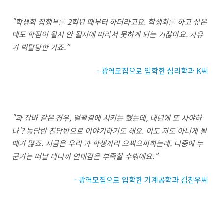
"
학생회 집행부를
2
헉년 때부터 하더라고요
.
학생회를 하고 싶은
데도 학점이 될지 안 될지에 따라서 못하게 되는 거잖아요
.
자유
가 박탈당한 거죠
.”
- 광역모집으로 입학한 심리학과 K씨
"
과 잠바 같은 경우
,
얼떨결에 시키는 했는데
,
내년에 또 사야하
나
'?
농담반 진담반으로 이야기하기도 해요
.
이도 저도 아니게 될
때가 많죠
.
지금은 우리 과 학생끼리 으싸으쌰하는데
,
니중에 누
군가는 떠날 테니까 연대감은 부족할 수밖에요
.”
- 광역모집으로 입학한 기계공학과 김찬우씨