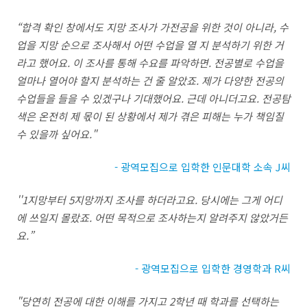
“
합격 확인 창에서도 지망 조사가 가전공을 위한 것이 아니라
,
수
업을 지망 순으로 조사해서 어떤 수업을 열 지 분석하기 위한 거
라고 했어요
.
이 조사를 통해 수요를 파악하면
.
전공별로 수업을
얼마나 열어야 할지 분석하는 건 줄 알았죠
.
제가 다양한 전공의
수업들을 들을 수 있겠구나 기대했어요
.
근데 아니더고요
.
전공탐
색은 온전히 제 몫이 된 상황에서 제가 겪은 피해는 누가 책임질
수 있을까 싶어요
."
- 광역모집으로 입학한 인문대학 소속 J씨
''1
지망부터
5
지망까지 조사를 하더라고요
.
당시에는 그게 어디
에 쓰일지 몰랐죠
.
어떤 목적으로 조사하는지 알려주지 않았거든
요
.”
- 광역모집으로 입학한 경영학과 R씨
"
당연히 전공에 대한 이해를 가지고
2
학년 때 학과를 선택하는