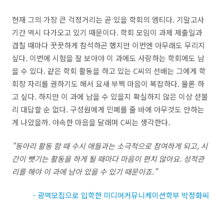
현재 그의 가장 큰 걱정거리는 곧 있을 학회의 엠티다
.
기말고사
기간 역시 다가오고 있기 때문이다
.
학회 모임이 과제 제출일과
겹칠 때마다 꿋꿋하게 참석하곤 했지만 이번엔 아무래도 무리지
싶다
.
이번에 시험을 잘 보아야 이 과에도 사랑하는 학회에도 남
을 수 있다
.
같은 학회 활동을 하고 있는
C
씨의 선배는 그에게 학
회장 자리를 권하기도 해서 요새 부쩍 마음이 복잡하다
.
물론 하
고 싶다
.
하지만 이 과에 남을 수 있을지 확실하지 않은 이상 섣불
리 대답할 순 없다
.
구성원에게 민폐를 줄 바에 아무것도 안하는
게 나았을까
.
야속한 마음을 달래며
C
씨는 생각한다
.
"
동아리 활동 함 때 수시 애들과는 소극적으로 참여하게 되고
,
시
간이 뺏기는 활동을 하게 될 때마다 마음이 편치 않아요
.
성적관
리를 해야 이 과에 남아 있을 수 있기 때문이죠
."
- 광역모집으로 입학한 미디어커뮤니케이션학부 박정화씨