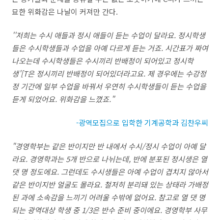
묘한 위화감은 나날이 커져만 간다
.
''
저희는 수시 애들과 정시 애들이 듣는 수업이 달라요
.
정시학생
들은 수시학생들과 수업을 아예 다르게 듣는 거죠
.
시간표가 짜여
나오는데 수시학생들은 수시끼리 반배정이 되어있고 정시학
생
'[T
은 정시끼리 반배정이 되어있더라고요
.
제 경우에는 수강정
정 기간에 일부 수업을 바꿔서 우연히 수시학생들이 듣는 수업을
듣게 되었어요
.
위화감을 느꼈죠
."
-광역모집으로 입학한 기계공학과 김찬우씨
"
경영학부는 같은 반이지만 반 내에서 수시
/
정시 수업이 아예 달
라요
.
경영학과는
5
개 반으로 나뉘는데
,
반에 분포된 정시생은 열
댓 명 정도에요
.
그런데도 수시생들은 아예 수업이 겹치지 않아서
같은 반이지반 얼굴도 몰라요
.
철저히 분리돼 있는 상태라 가배정
된 과에 소속감을 느끼기 어려울 수밖에 없어요
.
참고로 열 댓 명
되는 광역대상 학생 중
1/3
은 반수 준비 중이에요
.
경영학부 사무