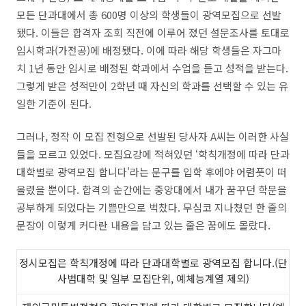
모든 단과대에서 총
600
명 이상의 학생들이 광역모집으로 선발
됐다
.
이들은 합격자 조회 직전에 이루어 졌던 설문조사를 토대로
임시학과
(
가전공
)
에 배정됐다
.
이에 따라 해당 학생들은 자그마
치
1
년 동안 임시로 배정된 학과에서 수업을 듣고 성적을 받는다
.
그렇게 받은 성적만이
2
학년 때 자신의 학과를 선택할 수 있는 유
일한 기준이 된다
.
그러나
,
정작 이 모집 전형으로 선발된 당사자
A
씨는 이러한 사실
들을 모르고 있었다
.
모집요강에 적혀있던
‘
학칙개정에 따라 단과
대학별로 광역모집 합니다
'
라는 문구를 입학 후에야 어렴풋이 떠
올렸을 뿐이다
.
합격의 순간에는 중앙대에서 내가 꿈꾸던 학문을
공부하게 되었다는 기쁨만으로 벅찼다
.
무심코 지나쳤던 한 줄의
문장이 이렇게 커다란 내용을 담고 있는 줄은 꿈에도 몰랐다
.
정시모집은 학칙개정에 따라 단과대학별로 광역모집 합니다
.(
단
사범대학 및 일부 모집단위
,
예체능계열 제외)