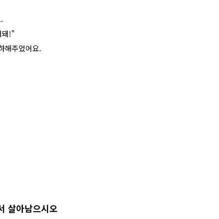
.
돼!"
축하해주었어요.
서 살아남으시오