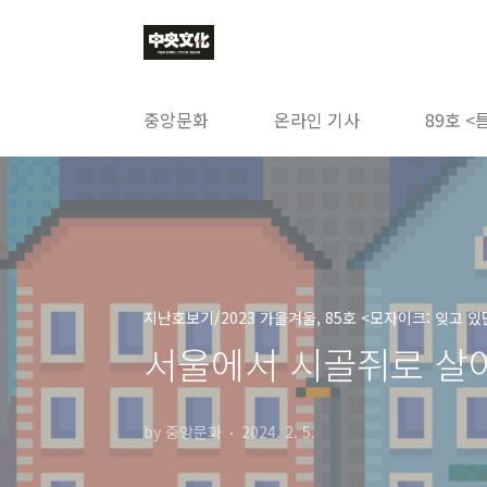
본문 바로가기
중앙문화
온라인 기사
89호 <
지난호보기/2023 가을겨울, 85호 <모자이크: 잊고 있
서울에서 시골쥐로 살아
by 중앙문화
2024. 2. 5.