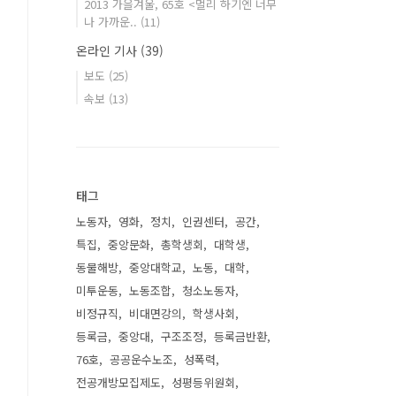
2013 가을겨울, 65호 <멀리 하기엔 너무
나 가까운..
(11)
온라인 기사
(39)
보도
(25)
속보
(13)
태그
노동자
영화
정치
인권센터
공간
특집
중앙문화
총학생회
대학생
동물해방
중앙대학교
노동
대학
미투운동
노동조합
청소노동자
비정규직
비대면강의
학생사회
등록금
중앙대
구조조정
등록금반환
76호
공공운수노조
성폭력
전공개방모집제도
성평등위원회