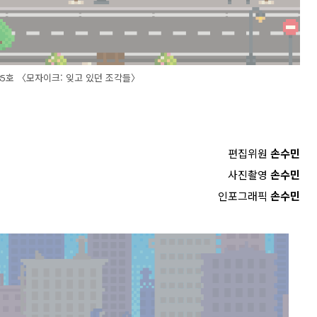
 85호 〈모자이크: 잊고 있던 조각들〉
편집위원
손수민
사진촬영
손수민
인포그래픽
손수민