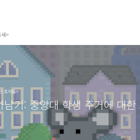
틈새>
던 조각들>
남기: 중앙대 학생 주거에 대한